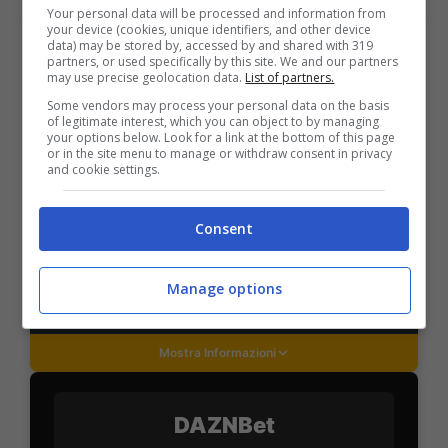
Your personal data will be processed and information from
your device (cookies, unique identifiers, and other device
data) may be stored by, accessed by and shared with 319
partners, or used specifically by this site. We and our partners
PlanetWin365
may use precise geolocation data.
List of partners.
Some vendors may process your personal data on the basis
of legitimate interest, which you can object to by managing
BONUS PLANETWIN365: FINO A 2050€
your options below. Look for a link at the bottom of this page
Planetwin365: 2050€ per sport e scommesse
or in the site menu to manage or withdraw consent in privacy
and cookie settings.
Iscrivendoti a PlanetWin365 ricevi: 100% fino a 2000€
in Bonus Scommesse + 100% fino a 50€ in Bonus
Sport
Consent
2050€
Manage options
VERIFICA
Mostra Informazioni
DAZNBet