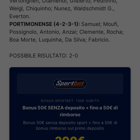
Vertonghen, Otamendi, Gilberto; Pedrinho,
Weigl, Chiquinho; Nunez, Waldschmidt G.,
Everton.
PORTIMONENSE (4-2-3-1):
Samuel; Moufi,
Possignolo, Antonio, Anzai; Clemente, Rocha;
Boa Morte, Luquinha, Da Silva; Fabricio.
POSSIBILE RISULTATO: 2-0
BONUS SPORTBET: 100€ SUBITO
Bonus 50€ SENZA deposito + fino a 50€ di
rimborso
Bonus 50€ senza deposito sport + fino a 50€ di
bonus rimborso sul primo deposito