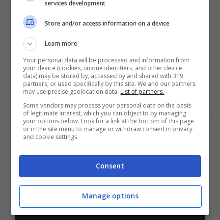
services development
Bonus Benvenuto Sport: fino a 1.000€
Store and/or access information on a device
50% sul deposito fino a 50€
Learn more
1000€
Your personal data will be processed and information from
your device (cookies, unique identifiers, and other device
data) may be stored by, accessed by and shared with 319
VERIFICA
partners, or used specifically by this site. We and our partners
may use precise geolocation data.
List of partners.
Some vendors may process your personal data on the basis
Mostra Informazioni
of legitimate interest, which you can object to by managing
your options below. Look for a link at the bottom of this page
or in the site menu to manage or withdraw consent in privacy
and cookie settings.
PlanetWin365
Consent
BONUS PLANETWIN365: FINO A 2050€
Planetwin365: 2050€ per sport e scommesse
Iscrivendoti a PlanetWin365 ricevi: 100% fino a 2000€
Manage options
in Bonus Scommesse + 100% fino a 50€ in Bonus
Sport