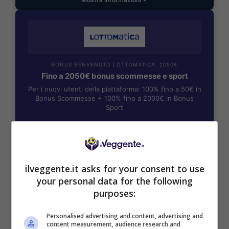
BONUS BENVENUTO LOTTOMATICA: 2050€
Fino a 2050€ bonus scommesse e sport
Per i nuovi utenti della piattaforma: 100% fino a 50€ in
Bonus Scommesse + 100% fino a 2000€ in Bonus
Sport
2050€
VERIFICA
ilveggente.it asks for your consent to use
your personal data for the following
Mostra Informazioni
purposes:
Personalised advertising and content, advertising and
SNAI
content measurement, audience research and