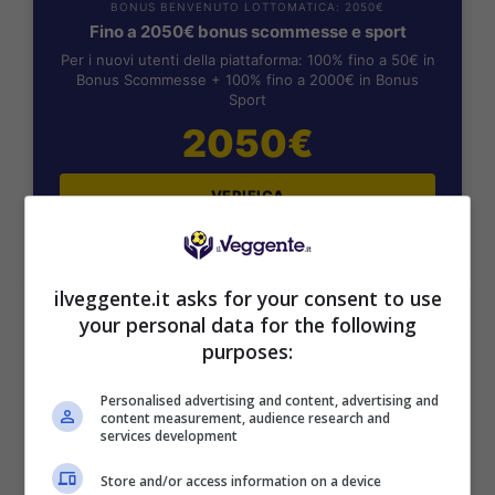
BONUS BENVENUTO LOTTOMATICA: 2050€
Fino a 2050€ bonus scommesse e sport
Per i nuovi utenti della piattaforma: 100% fino a 50€ in
Bonus Scommesse + 100% fino a 2000€ in Bonus
Sport
2050€
VERIFICA
Mostra Informazioni
ilveggente.it asks for your consent to use
your personal data for the following
SNAI
purposes:
Personalised advertising and content, advertising and
Bonus Benvenuto Sport: fino a 1.000€
content measurement, audience research and
services development
50% sul deposito fino a 50€
1000€
Store and/or access information on a device