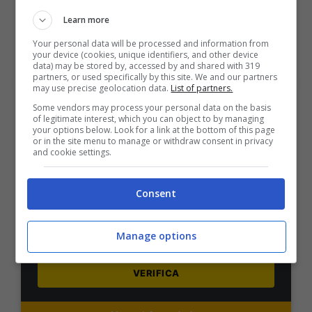
Learn more
VERIFICA
Your personal data will be processed and information from
your device (cookies, unique identifiers, and other device
data) may be stored by, accessed by and shared with 319
Mostra Informazioni
partners, or used specifically by this site. We and our partners
may use precise geolocation data.
List of partners.
Some vendors may process your personal data on the basis
PlanetWin365
of legitimate interest, which you can object to by managing
your options below. Look for a link at the bottom of this page
or in the site menu to manage or withdraw consent in privacy
and cookie settings.
BONUS PLANETWIN365: FINO A 2050€
Planetwin365: 2050€ per sport e scommesse
Iscrivendoti a PlanetWin365 ricevi: 100% fino a 2000€
Consent
in Bonus Scommesse + 100% fino a 50€ in Bonus
Sport
2050€
Manage options
VERIFICA