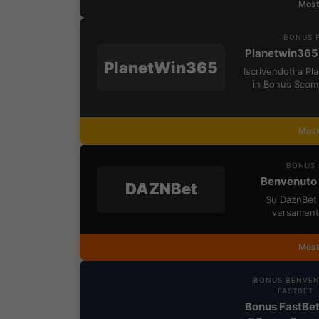
Most
BONUS P
Planetwin365
PlanetWin365
Iscrivendoti a P
in Bonus Scom
Most
BONUS 
Benvenuto 
DAZNBet
Su DaznBet 
versament
Most
BONUS BENVE
FASTBET
Bonus FastBet