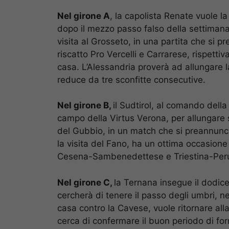
Nel girone A
, la capolista Renate vuole la
dopo il mezzo passo falso della settiman
visita al Grosseto, in una partita che si 
riscatto Pro Vercelli e Carrarese, rispettiv
casa. L’Alessandria proverà ad allungare la
reduce da tre sconfitte consecutive.
Nel girone B,
il Sudtirol, al comando della 
campo della Virtus Verona, per allungare su
del Gubbio, in un match che si preannuncia
la visita del Fano, ha un ottima occasione 
Cesena-Sambenedettese e Triestina-Peru
Nel girone C,
la Ternana insegue il dodicesi
cercherà di tenere il passo degli umbri, nel
casa contro la Cavese, vuole ritornare alla
cerca di confermare il buon periodo di form