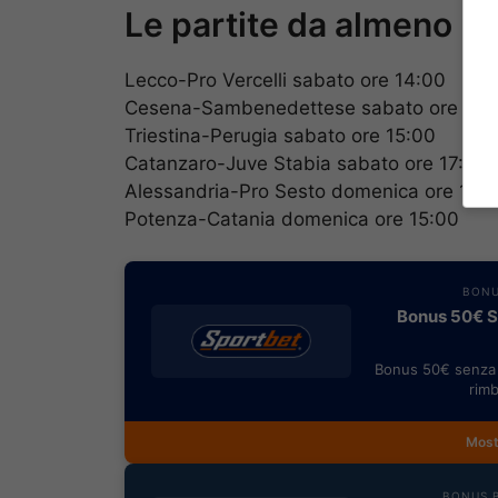
Le partite da almeno u
Lecco-Pro Vercelli sabato ore 14:00
Cesena-Sambenedettese sabato ore 15:
Triestina-Perugia sabato ore 15:00
Catanzaro-Juve Stabia sabato ore 17:30
Alessandria-Pro Sesto domenica ore 15:
Potenza-Catania domenica ore 15:00
BONU
Bonus 50€ SE
Bonus 50€ senza 
rimb
Most
BONUS B