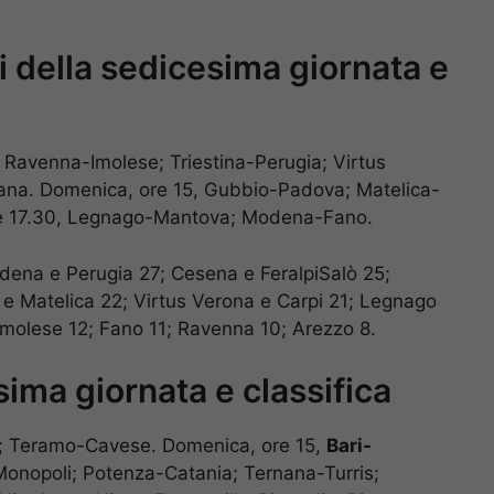
 della sedicesima giornata e
avenna-Imolese; Triestina-Perugia; Virtus
mana. Domenica, ore 15, Gubbio-Padova; Matelica-
ore 17.30, Legnago-Mantova; Modena-Fano.
dena e Perugia 27; Cesena e FeralpiSalò 25;
e Matelica 22; Virtus Verona e Carpi 21; Legnago
Imolese 12; Fano 11; Ravenna 10; Arezzo 8.
ima giornata e classifica
a; Teramo-Cavese. Domenica, ore 15,
Bari-
onopoli; Potenza-Catania; Ternana-Turris;