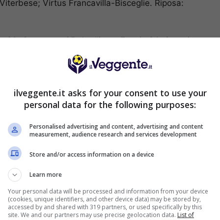
terbese; Virtus Francavilla-Bisceglie. Riposa:
 26; Catanzaro 25; Avellino e Foggia 24; Catania
19; Vibonese 18; Virtus Francavilla 15; Monopoli 13;
Bisceglie* e Potenza 10; Cavese 7. * = una gara in
ilveggente.it asks for your consent to use your
personal data for the following purposes:
Personalised advertising and content, advertising and content
i sabato ore 14:00
measurement, audience research and services development
o ore 17:30
:30
Store and/or access information on a device
 15:00
Learn more
enica ore 15:00
 ore 15:00
Your personal data will be processed and information from your device
(cookies, unique identifiers, and other device data) may be stored by,
7:30
accessed by and shared with 319 partners, or used specifically by this
site. We and our partners may use precise geolocation data.
List of