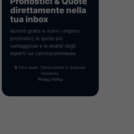
Pronostici & Quote
direttamente nella
tua inbox
Iscriviti gratis e ricevi i migliori
pronostici, le quote più
vantaggiose e le analisi degli
esperti sul calcioscommesse.
🔒 Zero spam. Disiscrizione in qualsiasi
momento.
Privacy Policy