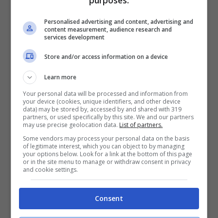
SNAI
Personalised advertising and content, advertising and
content measurement, audience research and
services development
Bonus Benvenuto Sport: fino a 1.000€
50% sul deposito fino a 50€
Store and/or access information on a device
1000€
Learn more
VERIFICA
Your personal data will be processed and information from
your device (cookies, unique identifiers, and other device
data) may be stored by, accessed by and shared with 319
partners, or used specifically by this site. We and our partners
Mostra Informazioni
may use precise geolocation data.
List of partners.
Some vendors may process your personal data on the basis
of legitimate interest, which you can object to by managing
your options below. Look for a link at the bottom of this page
PlanetWin365
or in the site menu to manage or withdraw consent in privacy
and cookie settings.
BONUS PLANETWIN365: FINO A 2050€
Planetwin365: 2050€ per sport e scommesse
Consent
Iscrivendoti a PlanetWin365 ricevi: 100% fino a 2000€
in Bonus Scommesse + 100% fino a 50€ in Bonus