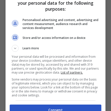
your personal data for the following
Fino a 2050€ sport e casino
purposes:
Per i nuovi registrati: 100% fino a 2.000€ in Bonus
Scommesse + 50% del primo deposito fino a 50€
Personalised advertising and content, advertising and
2050€
content measurement, audience research and
services development
VERIFICA
Store and/or access information on a device
Learn more
Mostra Informazioni
Your personal data will be processed and information from
your device (cookies, unique identifiers, and other device
data) may be stored by, accessed by and shared with 319
partners, or used specifically by this site. We and our partners
may use precise geolocation data.
List of partners.
Some vendors may process your personal data on the basis
of legitimate interest, which you can object to by managing
BONUS BENVENUTO LOTTOMATICA: 2050€
your options below. Look for a link at the bottom of this page
Fino a 2050€ bonus scommesse e sport
or in the site menu to manage or withdraw consent in privacy
and cookie settings.
Per i nuovi utenti della piattaforma: 100% fino a 50€ in
Bonus Scommesse + 100% fino a 2000€ in Bonus
Sport
Consent