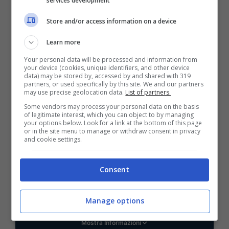
services development
VERIFICA
Store and/or access information on a device
Learn more
Mostra Informazioni
Your personal data will be processed and information from
your device (cookies, unique identifiers, and other device
data) may be stored by, accessed by and shared with 319
partners, or used specifically by this site. We and our partners
may use precise geolocation data.
List of partners.
Some vendors may process your personal data on the basis
of legitimate interest, which you can object to by managing
BONUS BENVENUTO GOLDBET: 2.050€
your options below. Look for a link at the bottom of this page
Fino a 2050€ sport e casino
or in the site menu to manage or withdraw consent in privacy
Per i nuovi registrati: 100% fino a 2.000€ in Bonus
and cookie settings.
Scommesse + 50% del primo deposito fino a 50€
2050€
Consent
VERIFICA
Manage options
Mostra Informazioni