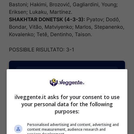
Bastoni; Hakimi, Brozović, Gagliardini, Young;
Eriksen; Lukaku, Martínez.
SHAKHTAR DONETSK (4-3-3):
Pyatov; Dodô,
Bondar, Vitão, Matviyenko; Marlos, Stepanenko,
Kovalenko; Tetê, Dentinho, Taison.
POSSIBILE RISULTATO: 3-1
BONUS SPORTBET: 100€ SUBITO
ilveggente.it asks for your consent to use
Bonus 50€ SENZA deposito + fino a 50€ di
your personal data for the following
rimborso
purposes:
Bonus 50€ senza deposito sport + fino a 50€ di
bonus rimborso sul primo deposito
Personalised advertising and content, advertising and
200€
content measurement, audience research and