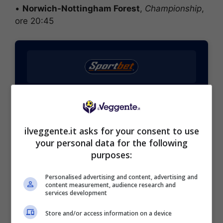
•
Norwich-Nottingham Forest
,
Championship
,
ore 20:45
BONUS SPORTBET: 100€ SUBITO
Bonus 50€ SENZA deposito + fino a 50€ di
rimborso
Bonus 50€ senza deposito sport + fino a 50€ di
ilveggente.it asks for your consent to use
bonus rimborso sul primo deposito
your personal data for the following
200€
purposes:
Personalised advertising and content, advertising and
VERIFICA
content measurement, audience research and
services development
Mostra Informazioni
Store and/or access information on a device