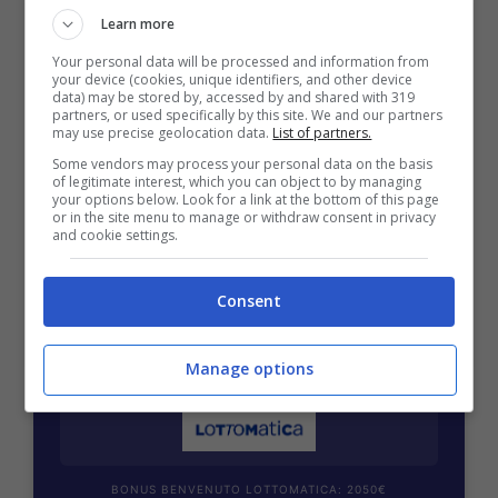
Learn more
Your personal data will be processed and information from
your device (cookies, unique identifiers, and other device
data) may be stored by, accessed by and shared with 319
BONUS BENVENUTO GOLDBET: 2.050€
partners, or used specifically by this site. We and our partners
may use precise geolocation data.
List of partners.
Fino a 2050€ sport e casino
Some vendors may process your personal data on the basis
Per i nuovi registrati: 100% fino a 2.000€ in Bonus
of legitimate interest, which you can object to by managing
Scommesse + 50% del primo deposito fino a 50€
your options below. Look for a link at the bottom of this page
2050€
or in the site menu to manage or withdraw consent in privacy
and cookie settings.
VERIFICA
Consent
Mostra Informazioni
Manage options
BONUS BENVENUTO LOTTOMATICA: 2050€