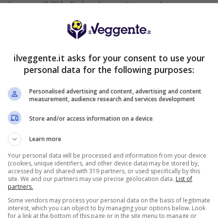
sima possibilità di pioggia, con temperature
lassificati potrebbe non essere superiore a 16. Il
io di Sakhir in diretta tv o
ilveggente.it asks for your consent to use your
personal data for the following purposes:
Personalised advertising and content, advertising and content
lle 18:10 in diretta su Sky Sport F1 HD. La diretta
measurement, audience research and services development
 su Sky Go, l’applicazione per dispositivi mobili. In
Store and/or access information on a device
su NOW TV, acquistando il ticket Sport, il cui costo
he la differita in chiaro su TV8 a partire dalle
Learn more
Your personal data will be processed and information from your device
(cookies, unique identifiers, and other device data) may be stored by,
accessed by and shared with 319 partners, or used specifically by this
s) 332; 2. Bottas (Mercedes) 201; 3. Verstappen
site. We and our partners may use precise geolocation data.
List of
 5. Perez (Racing Point) 100; 6. Leclerc (Ferrari) 98;
partners.
85; 9. Albon (Red Bull) 85; 10. Gasly (Alpha Tauri)
Some vendors may process your personal data on the basis of legitimate
(Alfa Romeo) 4.
interest, which you can object to by managing your options below. Look
for a link at the bottom of this page or in the site menu to manage or