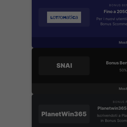
BONUS BE
Fino a 205
Per i nuovi utent
Bonus Scommes
Most
Bonus Ben
SNAI
50% 
Most
BONUS P
Planetwin365
PlanetWin365
Iscrivendoti a P
in Bonus Scom