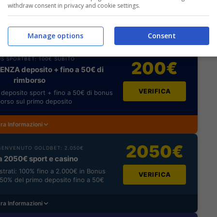
withdraw consent in privacy and cookie settings.
533; 2. Red Bull 274; 3. McLaren 171; 4. Racing
 7. Alpha Tauri 97; 8. Alfa Romeo 8; 9. Haas 3.
Manage options
Consent
S SPORTBET: 100€ SUBITO
200€
NZA deposito + fino a 50€ di
rimborso
VERIFICA
deposito sport + fino a 50€ di bonus
orso sul primo deposito
ra Informazioni
2050€
ENVENUTO GOLDBET: 2.050€
a 2050€ sport e casino
istrati: 100% fino a 2.000€ in Bonus
VERIFICA
0% del primo deposito fino a 50€
ra Informazioni