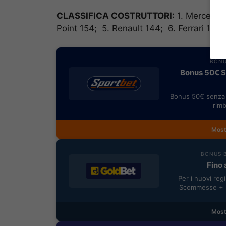
CLASSIFICA COSTRUTTORI:
1. Mercedes 
Point 154; 5. Renault 144; 6. Ferrari 131;
BONU
Bonus 50€ SE
Bonus 50€ senza 
rimb
Most
BONUS B
Fino 
Per i nuovi reg
Scommesse + 5
Most