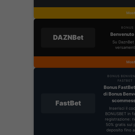
Most
BONUS 
Benvenuto 
DAZNBet
Su DaznBet 
versament
Most
BONUS BENVE
FASTBET
Bonus FastBet
di Bonus Benv
scommes
FastBet
Inserisci il co
BONUSBET in fa
registrazione: ric
50% gratis sul 
deposito fino 