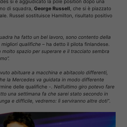
edes si è aggiudicato la pole position dopo una
gno di squadra,
George Russell
, che si è piazzato
e. Russel sostituisce Hamilton, risultato positivo
uadra ha fatto un bel lavoro, sono contento della
migliori qualifiche
– ha detto il pilota finlandese.
a molto spazio per superare e il tracciato sembra
emo”.
vuto abituare a macchina e abitacolo differenti,
 che la Mercedes va guidata in modo differente
rmine delle qualifiche -.
Nell’ultimo giro potevo fare
tto una settimana fa che sarei stato secondo in
unga e difficile, vedremo: lì serviranno altre doti”
.