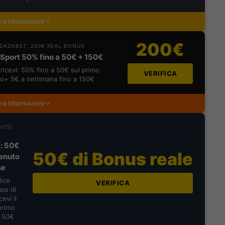
ra Informazioni
200€
DAZNBET: 200€ REAL BONUS
Sport 50% fino a 50€ + 150€
ricevi: 50% fino a 50€ sul primo
VERIFICA
o+ 5€ a settimana fino a 150€
ra Informazioni
NUTO
: 50€
50€ di Bonus reale
enuto
se
dice
VERIFICA
se di
evi il
primo
a 50€