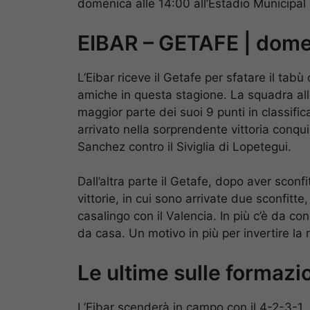
domenica alle 14:00 all’Estadio Municipal 
EIBAR – GETAFE | dome
L’Eibar riceve il Getafe per sfatare il tab
amiche in questa stagione. La squadra alle
maggior parte dei suoi 9 punti in classific
arrivato nella sorprendente vittoria conq
Sanchez contro il Siviglia di Lopetegui.
Dall’altra parte il Getafe, dopo aver sconfi
vittorie, in cui sono arrivate due sconfitt
casalingo con il Valencia. In più c’è da co
da casa. Un motivo in più per invertire la
Le ultime sulle formazi
L’Eibar scenderà in campo con il 4-2-3-1. 