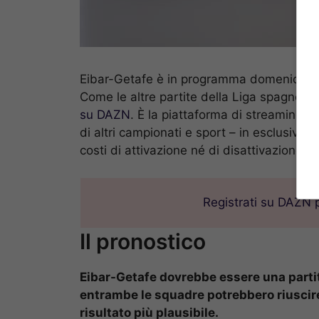
Eibar-Getafe è in programma domenica alle
Come le altre partite della Liga spagnola
su DAZN
. È la piattaforma di streaming in
di altri campionati e sport – in esclusiva 
costi di attivazione né di disattivazione.
Registrati su DAZN p
Il pronostico
Eibar-Getafe dovrebbe essere una partit
entrambe le squadre potrebbero riuscire
risultato più plausibile.