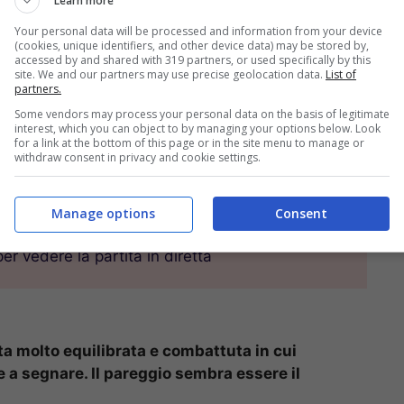
Learn more
Your personal data will be processed and information from your device
(cookies, unique identifiers, and other device data) may be stored by,
accessed by and shared with 319 partners, or used specifically by this
site. We and our partners may use precise geolocation data.
List of
partners.
 14:00 all’Estadio Municipal de Ipurua di Eibar.
Some vendors may process your personal data on the basis of legitimate
 della stagione 2020-2021, si può vedere in
diretta
interest, which you can object to by managing your options below. Look
for a link at the bottom of this page or in the site menu to manage or
 possesso dei diritti di trasmissione della Liga – e
withdraw consent in privacy and cookie settings.
in Italia: ha un costo mensile di 9,99 euro, senza
Manage options
Consent
er vedere la partita in diretta
a molto equilibrata e combattuta in cui
 a segnare. Il pareggio sembra essere il