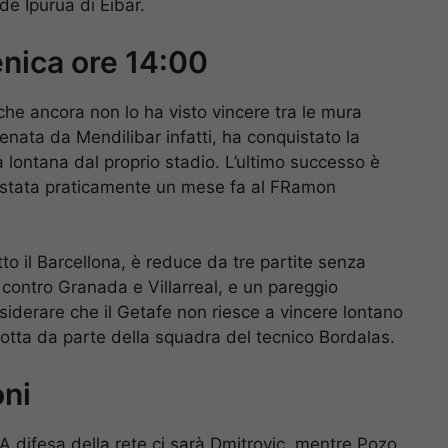
de Ipurua di Eibar.
nica ore 14:00
ù che ancora non lo ha visto vincere tra le mura
nata da Mendilibar infatti, ha conquistato la
a lontana dal proprio stadio. L’ultimo successo è
uistata praticamente un mese fa al FRamon
tto il Barcellona, è reduce da tre partite senza
e, contro Granada e Villarreal, e un pareggio
nsiderare che il Getafe non riesce a vincere lontano
 rotta da parte della squadra del tecnico Bordalas.
oni
A difesa della rete ci sarà Dmitrovic, mentre Pozo,