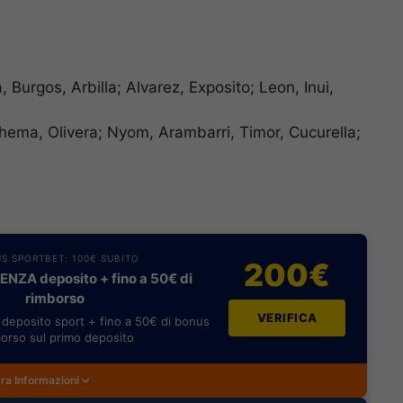
, Burgos, Arbilla; Alvarez, Exposito; Leon, Inui,
hema, Olivera; Nyom, Arambarri, Timor, Cucurella;
S SPORTBET: 100€ SUBITO
200€
NZA deposito + fino a 50€ di
rimborso
VERIFICA
deposito sport + fino a 50€ di bonus
orso sul primo deposito
ra Informazioni