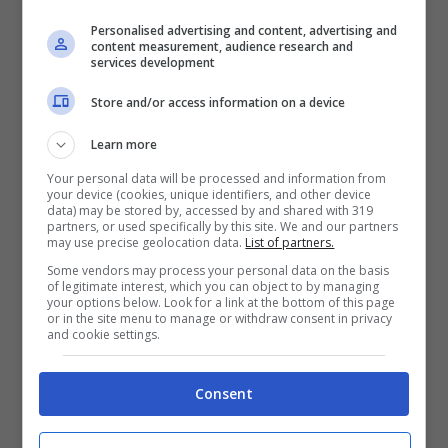
2050€
Personalised advertising and content, advertising and
content measurement, audience research and
VERIFICA
services development
Store and/or access information on a device
Mostra Informazioni
Learn more
Your personal data will be processed and information from
your device (cookies, unique identifiers, and other device
data) may be stored by, accessed by and shared with 319
partners, or used specifically by this site. We and our partners
BONUS BENVENUTO LOTTOMATICA: 2050€
may use precise geolocation data.
List of partners.
Fino a 2050€ bonus scommesse e sport
Some vendors may process your personal data on the basis
Per i nuovi utenti della piattaforma: 100% fino a 50€ in
of legitimate interest, which you can object to by managing
your options below. Look for a link at the bottom of this page
Bonus Scommesse + 100% fino a 2000€ in Bonus
or in the site menu to manage or withdraw consent in privacy
Sport
and cookie settings.
2050€
Consent
VERIFICA