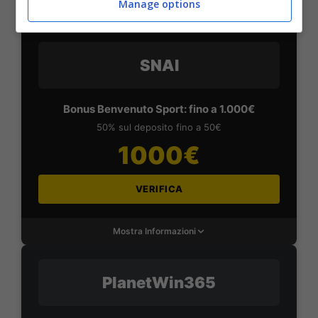
Manage options
Mostra Informazioni
SNAI
Bonus Benvenuto Sport: fino a 1.000€
50% sul deposito fino a 50€
1000€
VERIFICA
Mostra Informazioni
PlanetWin365