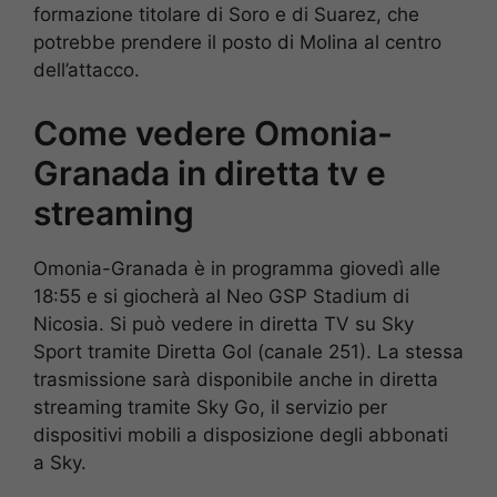
formazione titolare di Soro e di Suarez, che
potrebbe prendere il posto di Molina al centro
dell’attacco.
Come vedere Omonia-
Granada in diretta tv e
streaming
Omonia-Granada è in programma giovedì alle
18:55 e si giocherà al Neo GSP Stadium di
Nicosia. Si può vedere in diretta TV su Sky
Sport tramite Diretta Gol (canale 251). La stessa
trasmissione sarà disponibile anche in diretta
streaming tramite Sky Go, il servizio per
dispositivi mobili a disposizione degli abbonati
a Sky.