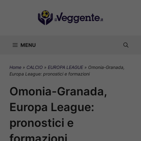
Vai
al
contenuto
MENU
Home
»
CALCIO
»
EUROPA LEAGUE
»
Omonia-Granada,
Europa League: pronostici e formazioni
Omonia-Granada,
Europa League:
pronostici e
formazioni