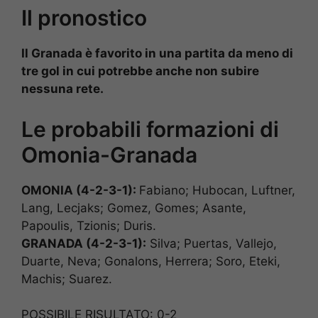
Il pronostico
Il Granada è favorito in una partita da meno di
tre gol in cui potrebbe anche non subire
nessuna rete.
Le probabili formazioni di
Omonia-Granada
OMONIA (4-2-3-1):
Fabiano; Hubocan, Luftner,
Lang, Lecjaks; Gomez, Gomes; Asante,
Papoulis, Tzionis; Duris.
GRANADA (4-2-3-1):
Silva; Puertas, Vallejo,
Duarte, Neva; Gonalons, Herrera; Soro, Eteki,
Machis; Suarez.
POSSIBILE RISULTATO: 0-2