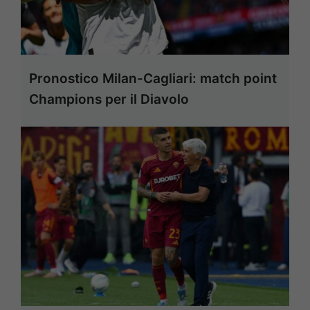
Pronostico Milan-Cagliari: match point
Champions per il Diavolo