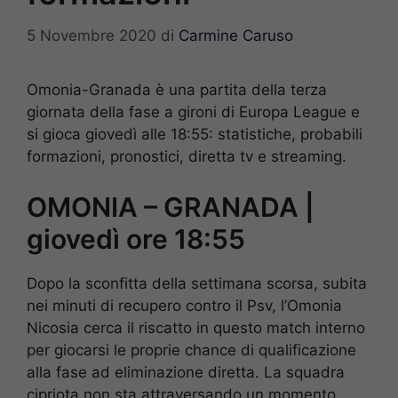
5 Novembre 2020
di
Carmine Caruso
Omonia-Granada è una partita della terza
giornata della fase a gironi di Europa League e
si gioca giovedì alle 18:55: statistiche, probabili
formazioni, pronostici, diretta tv e streaming.
OMONIA – GRANADA |
giovedì ore 18:55
Dopo la sconfitta della settimana scorsa, subita
nei minuti di recupero contro il Psv, l’Omonia
Nicosia cerca il riscatto in questo match interno
per giocarsi le proprie chance di qualificazione
alla fase ad eliminazione diretta. La squadra
cipriota non sta attraversando un momento