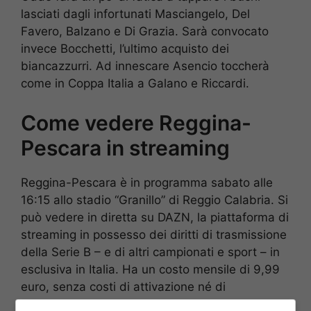
lasciati dagli infortunati Masciangelo, Del
Favero, Balzano e Di Grazia. Sarà convocato
invece Bocchetti, l’ultimo acquisto dei
biancazzurri. Ad innescare Asencio toccherà
come in Coppa Italia a Galano e Riccardi.
Come vedere Reggina-
Pescara in streaming
Reggina-Pescara è in programma sabato alle
16:15 allo stadio “Granillo” di Reggio Calabria. Si
può vedere in diretta su DAZN, la piattaforma di
streaming in possesso dei diritti di trasmissione
della Serie B – e di altri campionati e sport – in
esclusiva in Italia. Ha un costo mensile di 9,99
euro, senza costi di attivazione né di
disattivazione.