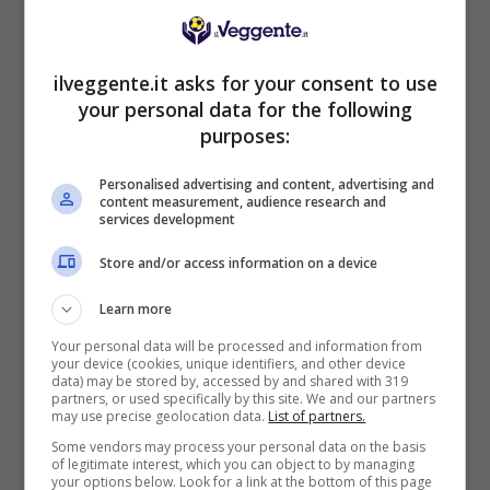
Registrati su DAZN per vedere la partita in
ilveggente.it asks for your consent to use
diretta
your personal data for the following
purposes:
Il pronostico
Personalised advertising and content, advertising and
content measurement, audience research and
La Reggina è favorita in una partita in cui
services development
tutte e due le squadre dovrebbero segnare
Store and/or access information on a device
almeno una rete.
Learn more
Le probabili formazioni di
Your personal data will be processed and information from
Reggina-Pescara
your device (cookies, unique identifiers, and other device
data) may be stored by, accessed by and shared with 319
partners, or used specifically by this site. We and our partners
may use precise geolocation data.
List of partners.
REGGINA (3-4-1-2):
Plizzari; Loiacono, Cionek,
Some vendors may process your personal data on the basis
Rossi; Rolando, Bianchi, Crisetig, Di Chiara;
of legitimate interest, which you can object to by managing
Bellomo; Denis, Lafferty.
your options below. Look for a link at the bottom of this page