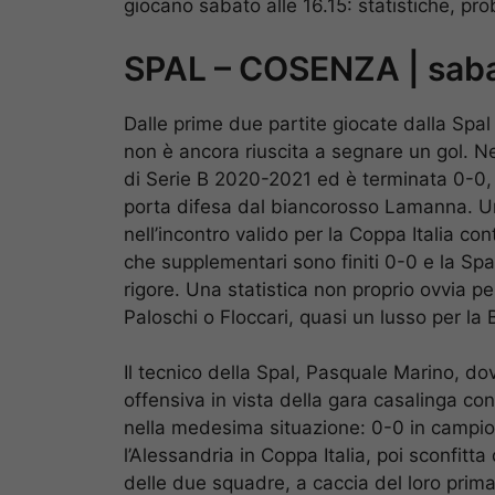
giocano sabato alle 16.15: statistiche, prob
SPAL – COSENZA | saba
Dalle prime due partite giocate dalla Spal
non è ancora riuscita a segnare un gol. N
di Serie B 2020-2021 ed è terminata 0-0, i
porta difesa dal biancorosso Lamanna. Un
nell’incontro valido per la Coppa Italia co
che supplementari sono finiti 0-0 e la Spal 
rigore. Una statistica non proprio ovvia 
Paloschi o Floccari, quasi un lusso per la 
Il tecnico della Spal, Pasquale Marino, do
offensiva in vista della gara casalinga con
nella medesima situazione: 0-0 in campion
l’Alessandria in Coppa Italia, poi sconfitta
delle due squadre, a caccia del loro prim