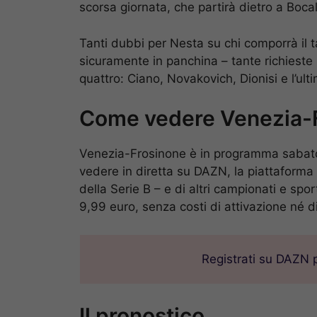
scorsa giornata, che partirà dietro a Boca
Tanti dubbi per Nesta su chi comporrà il
sicuramente in panchina – tante richieste p
quattro: Ciano, Novakovich, Dionisi e l’ult
Come vedere Venezia-F
Venezia-Frosinone è in programma sabato a
vedere in diretta su DAZN, la piattaforma 
della Serie B – e di altri campionati e spor
9,99 euro, senza costi di attivazione né di
Registrati su DAZN p
Il pronostico