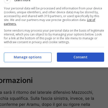
into 2-0 con una doppietta del norvegese Johnsen,
Learn more
Your personal data will be processed and information from your device
(cookies, unique identifiers, and other device data) may be stored by,
accessed by and shared with 319 partners, or used specifically by this
 rispetto al Frosinone, che probabilmente sta
site. We and our partners may use precise geolocation data.
List of
partners.
zione per prepararsi alla nuova stagione. I
ti salutato lo scorso campionato solamente un
Some vendors may process your personal data on the basis of legitimate
interest, which you can object to by managing your options below. Look
dallo Spezia nella doppia sfida della finalissima
for a link at the bottom of this page or in the site menu to manage or
withdraw consent in privacy and cookie settings.
il Frosinone pare sia rimasto a quella fatidica
 uscita con l’Empoli, una possibile avversaria nella
rpe sono passati con una facilità inaudita. Male pure
Manage options
Consent
per 3-1 contro una formazione di Serie C, il Padova,
formazioni
 sarà il ritorno del laterale difensivo Mazzocchi,
hia squalifica. Sulla fascia sinistra, invece, se la
 conferme per Aramu, dopo il gol su rigore nella