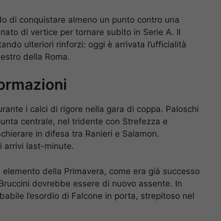
ndo di conquistare almeno un punto contro una
o di vertice per tornare subito in Serie A. Il
o ulteriori rinforzi: oggi è arrivata l’ufficialità
destro della Roma.
formazioni
urante i calci di rigore nella gara di coppa. Paloschi
unta centrale, nel tridente con Strefezza e
chierare in difesa tra Ranieri e Salamon.
 arrivi last-minute.
e elemento della Primavera, come era già successo
o Bruccini dovrebbe essere di nuovo assente. In
obabile l’esordio di Falcone in porta, strepitoso nel