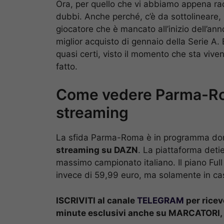
Ora, per quello che vi abbiamo appena ra
dubbi. Anche perché, c’è da sottolineare, 
giocatore che è mancato all’inizio dell’ann
miglior acquisto di gennaio della Serie A
quasi certi, visto il momento che sta viven
fatto.
Come vedere Parma-Roma
streaming
La sfida Parma-Roma è in programma dom
streaming su DAZN
. La piattaforma detien
massimo campionato italiano. Il piano Full
invece di 59,99 euro, ma solamente in cas
ISCRIVITI al canale
TELEGRAM
per ricev
minute esclusivi anche su MARCATORI,