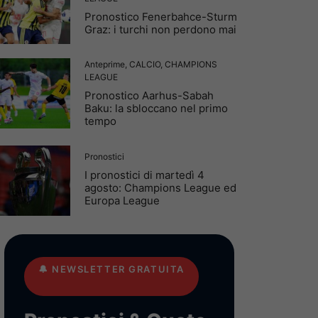
Pronostico Fenerbahce-Sturm
Graz: i turchi non perdono mai
Anteprime
,
CALCIO
,
CHAMPIONS
LEAGUE
Pronostico Aarhus-Sabah
Baku: la sbloccano nel primo
tempo
Pronostici
I pronostici di martedì 4
agosto: Champions League ed
Europa League
🔔
NEWSLETTER GRATUITA