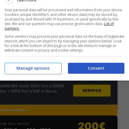
Learn more
ra Informazioni
Your personal data will be processed and information from your device
(cookies, unique identifiers, and other device data) may be stored by,
accessed by and shared with 319 partners, or used specifically by this
 LOTTOMATICA: 2050€
2050€
site. We and our partners may use precise geolocation data.
List of
onus scommesse e sport
partners.
 della piattaforma: 100% fino a 50€ in
Some vendors may process your personal data on the basis of legitimate
VERIFICA
 + 100% fino a 2000€ in Bonus
interest, which you can object to by managing your options below. Look
for a link at the bottom of this page or in the site menu to manage or
withdraw consent in privacy and cookie settings.
ra Informazioni
Manage options
Consent
65: FINO A 2050€
2050€
 2050€ per sport e scommesse
anetWin365 ricevi: 100% fino a 2000€
VERIFICA
se + 100% fino a 50€ in Bonus
ra Informazioni
200€
200€ REAL BONUS