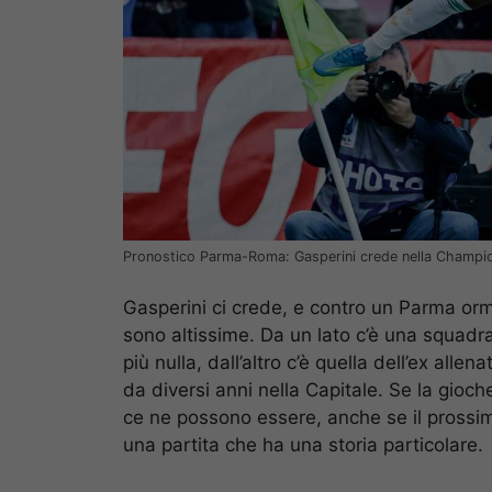
Pronostico Parma-Roma: Gasperini crede nella Champion
Gasperini ci crede, e contro un Parma ormai
sono altissime. Da un lato c’è una squadr
più nulla, dall’altro c’è quella dell’ex al
da diversi anni nella Capitale. Se la gioch
ce ne possono essere, anche se il prossi
una partita che ha una storia particolare.