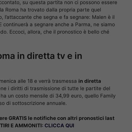
ccontato, su questa partita non ci possono essere
la Roma ha trovato dalla propria parte quel
o, l’attaccante che segna e fa segnare: Malen è il
. E continuerà a segnare anche a Parma, ne siamo
do. Eccoci, allora, che il pronostico è bello ché
 in diretta tv e in
enica alle 18 e verrà trasmessa
in diretta
e i diritti di trasmissione di tutte le partite del
 ha un costo mensile di 34,99 euro, quello Family
o di sottoscrizione annuale.
ere GRATIS le notifiche con altri pronostici last
 TIRI E AMMONITI:
CLICCA QUI