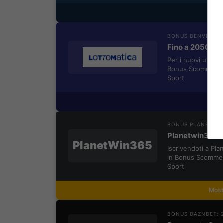
Most
BONUS BENVENUTO
Fino a 2050€ b
Per i nuovi utenti
Bonus Scommesse
Sport
Most
BONUS PLANETWIN3
Planetwin365:
PlanetWin365
Iscrivendoti a Pl
in Bonus Scommes
Sport
Most
BONUS DAZNBET: 