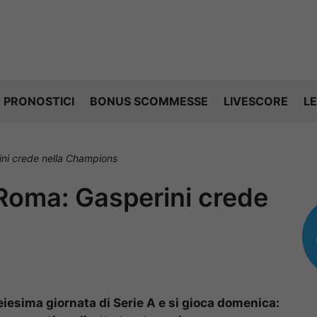
PRONOSTICI
BONUS SCOMMESSE
LIVESCORE
LE
ni crede nella Champions
Roma: Gasperini crede
iesima giornata di Serie A e si gioca domenica: