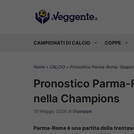
Vai
al
contenuto
CAMPIONATI DI CALCIO
COPPE
Home
»
CALCIO
»
Pronostico Parma-Roma: Gasperi
Pronostico Parma-
nella Champions
10 Maggio 2026
di
Giuseppe
Parma-Roma è una partita della trentase