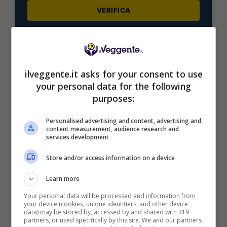
VERIFICA
Mostra Informazioni
ilveggente.it asks for your consent to use
your personal data for the following
purposes:
BONUS BENVENUTO LOTTOMATICA: 2050€
Fino a 2050€ bonus scommesse e sport
Personalised advertising and content, advertising and
content measurement, audience research and
Per i nuovi utenti della piattaforma: 100% fino a 50€ in
services development
Bonus Scommesse + 100% fino a 2000€ in Bonus
Sport
Store and/or access information on a device
2050€
Learn more
VERIFICA
Your personal data will be processed and information from
your device (cookies, unique identifiers, and other device
data) may be stored by, accessed by and shared with 319
partners, or used specifically by this site. We and our partners
Mostra Informazioni