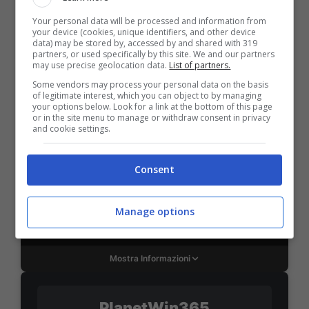
VERIFICA
Your personal data will be processed and information from
your device (cookies, unique identifiers, and other device
data) may be stored by, accessed by and shared with 319
Mostra Informazioni
partners, or used specifically by this site. We and our partners
may use precise geolocation data.
List of partners.
Some vendors may process your personal data on the basis
SNAI
of legitimate interest, which you can object to by managing
your options below. Look for a link at the bottom of this page
or in the site menu to manage or withdraw consent in privacy
and cookie settings.
Bonus Benvenuto Sport: fino a 1.000€
50% sul deposito fino a 50€
Consent
1000€
Manage options
VERIFICA
Mostra Informazioni
PlanetWin365