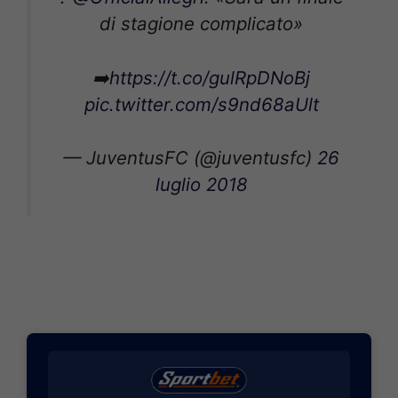
di stagione complicato»
➡️
https://t.co/gulRpDNoBj
pic.twitter.com/s9nd68aUlt
— JuventusFC (@juventusfc)
26
luglio 2018