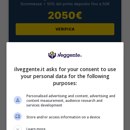
Scommesse + 50% del primo deposito fino a 50€
2050€
VERIFICA
Mostra Informazioni
ilveggente.it asks for your consent to use
your personal data for the following
purposes:
BONUS BENVENUTO LOTTOMATICA: 2050€
Fino a 2050€ bonus scommesse e sport
Personalised advertising and content, advertising and
Per i nuovi utenti della piattaforma: 100% fino a 50€ in
content measurement, audience research and
Bonus Scommesse + 100% fino a 2000€ in Bonus
services development
Sport
2050€
Store and/or access information on a device
Learn more