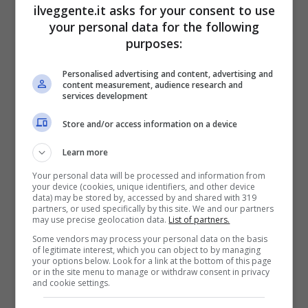
ilveggente.it asks for your consent to use
Mostra Informazioni
your personal data for the following
purposes:
PlanetWin365
Personalised advertising and content, advertising and
content measurement, audience research and
services development
BONUS PLANETWIN365: FINO A 2050€
Store and/or access information on a device
Planetwin365: 2050€ per sport e scommesse
Iscrivendoti a PlanetWin365 ricevi: 100% fino a 2000€
Learn more
in Bonus Scommesse + 100% fino a 50€ in Bonus
Sport
Your personal data will be processed and information from
2050€
your device (cookies, unique identifiers, and other device
data) may be stored by, accessed by and shared with 319
partners, or used specifically by this site. We and our partners
may use precise geolocation data.
List of partners.
VERIFICA
Some vendors may process your personal data on the basis
of legitimate interest, which you can object to by managing
your options below. Look for a link at the bottom of this page
Mostra Informazioni
or in the site menu to manage or withdraw consent in privacy
and cookie settings.