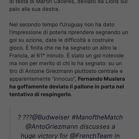
di testa di Martin Caceres, deviato da Lloris sul
palo alla sua destra.
Nel secondo tempo l’Uruguay non ha dato
l’impressione di poterla riprendere segnando un
gol su azione, date le difficoltà a costruire
gioco. È finita che ne ha segnato un altro la
Francia, al 61° minuto. È stato un gol notevole
ma non per merito di chi lo ha segnato: su un
tiro di Antoine Griezmann piuttosto centrale e
apparentemente “innocuo”,
Fernando Muslera
ha goffamente deviato il pallone in porta nel
tentativo di respingerlo
.
? ???
@Budweiser
#ManoftheMatch
@AntoGriezmann
discusses a
huge victory for
@FrenchTeam
in