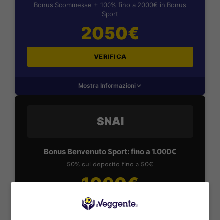
Bonus Scommesse + 100% fino a 2000€ in Bonus
Sport
2050€
VERIFICA
Mostra Informazioni
SNAI
Bonus Benvenuto Sport: fino a 1.000€
50% sul deposito fino a 50€
1000€
VERIFICA