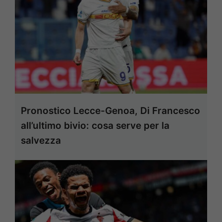
Pronostico Lecce-Genoa, Di Francesco
all’ultimo bivio: cosa serve per la
salvezza