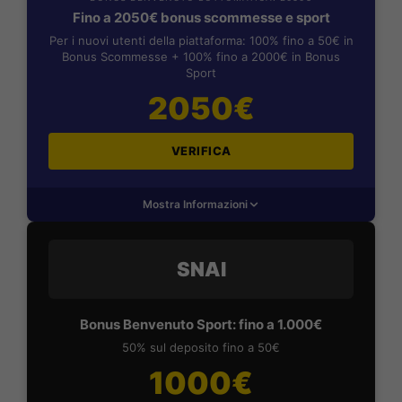
Fino a 2050€ bonus scommesse e sport
Per i nuovi utenti della piattaforma: 100% fino a 50€ in
Bonus Scommesse + 100% fino a 2000€ in Bonus
Sport
2050€
VERIFICA
Mostra Informazioni
SNAI
Bonus Benvenuto Sport: fino a 1.000€
50% sul deposito fino a 50€
1000€