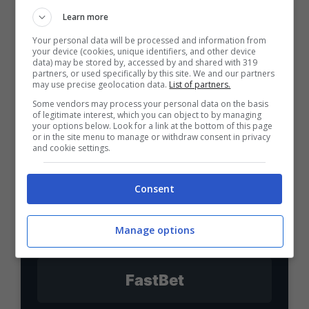
Learn more
Your personal data will be processed and information from
DAZNBet
your device (cookies, unique identifiers, and other device
data) may be stored by, accessed by and shared with 319
partners, or used specifically by this site. We and our partners
may use precise geolocation data.
List of partners.
BONUS DAZNBET: 200€ REAL BONUS
Benvenuto Sport 50% fino a 50€ + 150€
Some vendors may process your personal data on the basis
of legitimate interest, which you can object to by managing
Su DaznBet ricevi: 50% fino a 50€ sul primo
your options below. Look for a link at the bottom of this page
versamento+ 5€ a settimana fino a 150€
or in the site menu to manage or withdraw consent in privacy
and cookie settings.
200€
Consent
VERIFICA
Manage options
Mostra Informazioni
FastBet