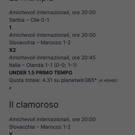
Amichevoli internazionali
, ore 20:00
Serbia – Cile
0-1
1
Amichevoli internazionali
, ore 20:00
Slovacchia – Marocco
1-2
X2
Amichevoli internazionali
, ore 20:45
Italia – Olanda
1-1 (0-0; 1-1)
UNDER 1.5 PRIMO TEMPO
Quota totale: 4.31 su
planetwin365
*
(# HSH8E)
#
Il clamoroso
Amichevoli internazionali
, ore 20:00
Slovacchia – Marocco
1-2
X