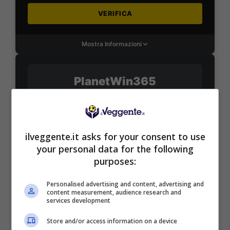
VERIFICA
Mostra Informazioni
PlanetWin365
BONUS PLANETWIN365: FINO A 2050€
Planetwin365: 2050€ per sport e scommesse
Iscrivendoti a PlanetWin365 ricevi: 100% fino a 2000€
ilveggente.it asks for your consent to use
in Bonus Scommesse + 100% fino a 50€ in Bonus
your personal data for the following
Sport
purposes:
2050€
Personalised advertising and content, advertising and
content measurement, audience research and
VERIFICA
services development
Store and/or access information on a device
Mostra Informazioni