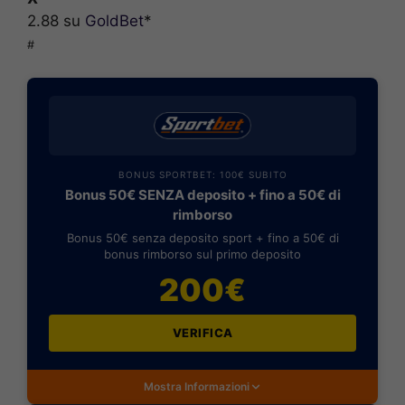
2.88 su
GoldBet
*
#
BONUS SPORTBET: 100€ SUBITO
Bonus 50€ SENZA deposito + fino a 50€ di
rimborso
Bonus 50€ senza deposito sport + fino a 50€ di
bonus rimborso sul primo deposito
200€
VERIFICA
Mostra Informazioni