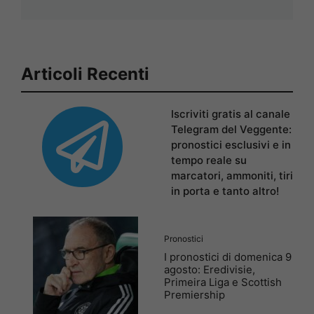
Articoli Recenti
Iscriviti gratis al canale
Telegram del Veggente:
pronostici esclusivi e in
tempo reale su
marcatori, ammoniti, tiri
in porta e tanto altro!
Pronostici
I pronostici di domenica 9
agosto: Eredivisie,
Primeira Liga e Scottish
Premiership