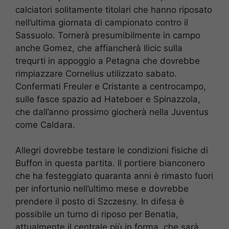
calciatori solitamente titolari che hanno riposato
nell’ultima giornata di campionato contro il
Sassuolo. Tornerà presumibilmente in campo
anche Gomez, che affiancherà Ilicic sulla
trequrti in appoggio a Petagna che dovrebbe
rimpiazzare Cornelius utilizzato sabato.
Confermati Freuler e Cristante a centrocampo,
sulle fasce spazio ad Hateboer e Spinazzola,
che dall’anno prossimo giocherà nella Juventus
come Caldara.
Allegri dovrebbe testare le condizioni fisiche di
Buffon in questa partita. Il portiere bianconero
che ha festeggiato quaranta anni è rimasto fuori
per infortunio nell’ultimo mese e dovrebbe
prendere il posto di Szczesny. In difesa è
possibile un turno di riposo per Benatia,
attualmente il centrale più in forma, che sarà