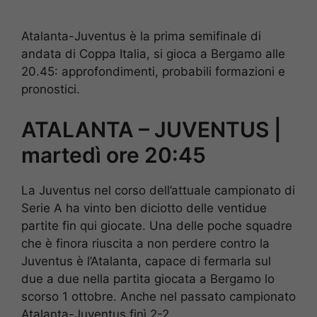
Atalanta-Juventus è la prima semifinale di
andata di Coppa Italia, si gioca a Bergamo alle
20.45: approfondimenti, probabili formazioni e
pronostici.
ATALANTA – JUVENTUS |
martedì ore 20:45
La Juventus nel corso dell’attuale campionato di
Serie A ha vinto ben diciotto delle ventidue
partite fin qui giocate. Una delle poche squadre
che è finora riuscita a non perdere contro la
Juventus è l’Atalanta, capace di fermarla sul
due a due nella partita giocata a Bergamo lo
scorso 1 ottobre. Anche nel passato campionato
Atalanta-Juventus finì 2-2.