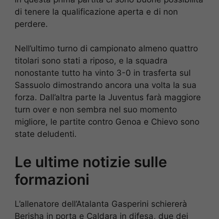
di tenere la qualificazione aperta e di non
perdere.
Nell’ultimo turno di campionato almeno quattro
titolari sono stati a riposo, e la squadra
nonostante tutto ha vinto 3-0 in trasferta sul
Sassuolo dimostrando ancora una volta la sua
forza. Dall’altra parte la Juventus farà maggiore
turn over e non sembra nel suo momento
migliore, le partite contro Genoa e Chievo sono
state deludenti.
Le ultime notizie sulle
formazioni
L’allenatore dell’Atalanta Gasperini schiererà
Berisha in porta e Caldara in difesa, due dei