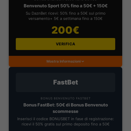
Benvenuto Sport 50% fino a 50€ + 150€
Su DaznBet ricevi: 50% fino a 50€ sul primo
versamento+ 5€ a settimana fino a 150€
200€
VERIFICA
Mostra Informazioni
FastBet
BONUS BENVENUTO FASTBET
Bonus FastBet: 50€ di Bonus Benvenuto
scommesse
Inserisci il codice BONUSBET in fase di registrazione:
ricevi il 50% gratis sul primo deposito fino a 50€