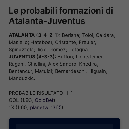
Le probabili formazioni di
Atalanta-Juventus
ATALANTA (3-4-2-1):
Berisha; Toloi, Caldara,
Masiello; Hateboer, Cristante, Freuler,
Spinazzola; Ilicic, Gomez; Petagna.
JUVENTUS (4-3-3):
Buffon; Lichtsteiner,
Rugani, Chiellini, Alex Sandro; Khedira,
Bentancur, Matuidi; Bernardeschi, Higuain,
Manduzkic.
PROBABILE RISULTATO: 1-1
GOL (1.93,
GoldBet
)
1X (1.60,
planetwin365
)