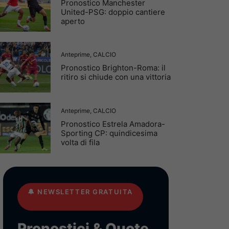
Pronostico Manchester
United-PSG: doppio cantiere
aperto
Anteprime
,
CALCIO
Pronostico Brighton-Roma: il
ritiro si chiude con una vittoria
Anteprime
,
CALCIO
Pronostico Estrela Amadora-
Sporting CP: quindicesima
volta di fila
🔔
NEWSLETTER GRATUITA
Pronostici & Quote