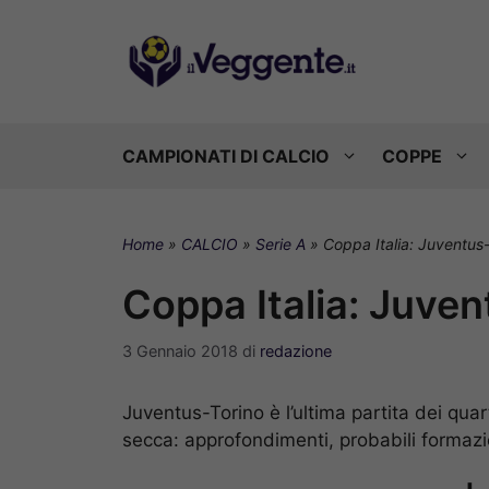
Vai
al
contenuto
CAMPIONATI DI CALCIO
COPPE
Home
»
CALCIO
»
Serie A
»
Coppa Italia: Juventus-
Coppa Italia: Juven
3 Gennaio 2018
di
redazione
Juventus-Torino è l’ultima partita dei quart
secca: approfondimenti, probabili formazio