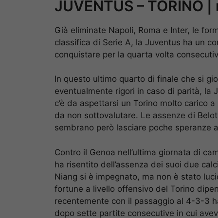
JUVENTUS – TORINO | m
Già eliminate Napoli, Roma e Inter, le for
classifica di Serie A, la Juventus ha un co
conquistare per la quarta volta consecutiv
In questo ultimo quarto di finale che si g
eventualmente rigori in caso di parità, la J
c’è da aspettarsi un Torino molto carico a 
da non sottovalutare. Le assenze di Belotti
sembrano però lasciare poche speranze a 
Contro il Genoa nell’ultima giornata di c
ha risentito dell’assenza dei suoi due calc
Niang si è impegnato, ma non è stato luci
fortune a livello offensivo del Torino dip
recentemente con il passaggio al 4-3-3 ha
dopo sette partite consecutive in cui avev