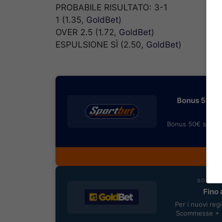
PROBABILE RISULTATO: 3-1
1 (1.35,
GoldBet
)
OVER 2.5 (1.72,
GoldBet
)
ESPULSIONE SÌ (2.50,
GoldBet
)
BONU
Bonus 50€ SE
Bonus 50€ senza 
rimb
Most
BONUS B
Fino 
Per i nuovi reg
Scommesse + 5