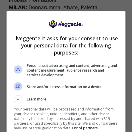
MILAN:
Donnarumma, Abate, Paletta,
Romagnoli, Antonelli, Pasalic, Bertolacci, Suso,
Bonaventura, Kucka, Lapadula.
ATALANTA:
Sportiello, Masiello, Toloi, Caldara,
Conti, Kurtic, Kessiè, Gagliardini, Spinazzola,
ilveggente.it asks for your consent to use
Gomez, Petagna.
your personal data for the following
purposes:
PROBABILE RISULTATO: 2-1
Personalised advertising and content, advertising and
GOL (1.80, Bet365)
content measurement, audience research and
services development
Store and/or access information on a device
Learn more
Your personal data will be processed and information from
BONUS SPORTBET: 100€ SUBITO
your device (cookies, unique identifiers, and other device
Bonus 50€ SENZA deposito + fino a 50€ di
data) may be stored by, accessed by and shared with 319
rimborso
partners, or used specifically by this site. We and our partners
may use precise geolocation data.
List of partners.
Bonus 50€ senza deposito sport + fino a 50€ di