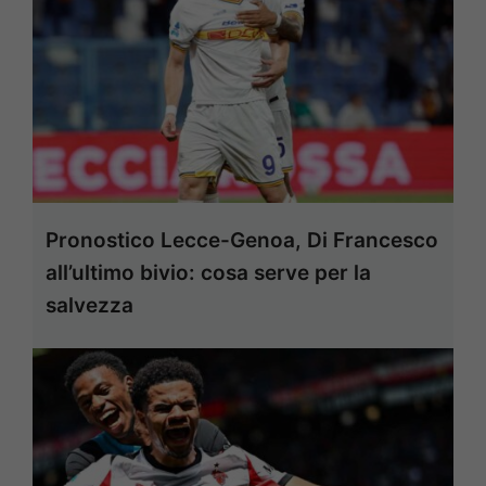
Pronostico Lecce-Genoa, Di Francesco
all’ultimo bivio: cosa serve per la
salvezza