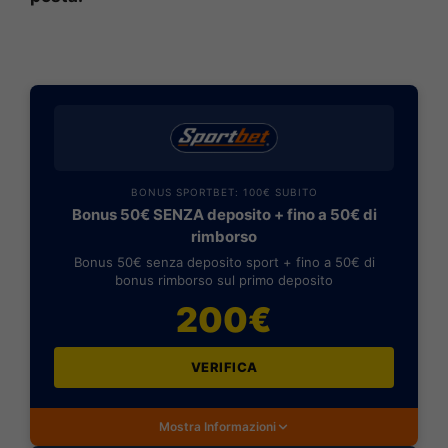
BONUS SPORTBET: 100€ SUBITO
Bonus 50€ SENZA deposito + fino a 50€ di
rimborso
Bonus 50€ senza deposito sport + fino a 50€ di
bonus rimborso sul primo deposito
200€
VERIFICA
Mostra Informazioni