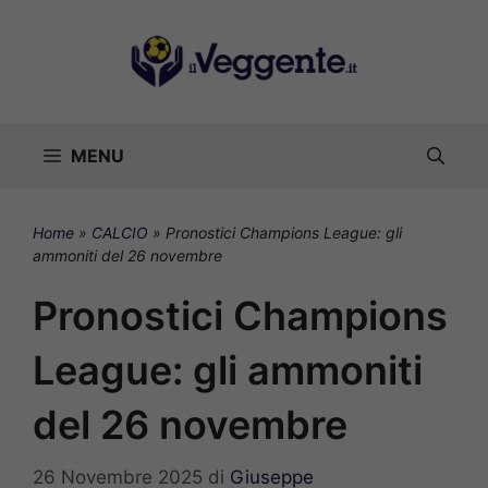
Vai
al
contenuto
MENU
Home
»
CALCIO
»
Pronostici Champions League: gli
ammoniti del 26 novembre
Pronostici Champions
League: gli ammoniti
del 26 novembre
26 Novembre 2025
di
Giuseppe