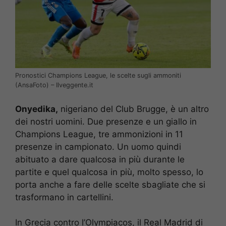
Pronostici Champions League, le scelte sugli ammoniti
(AnsaFoto) – Ilveggente.it
Onyedika,
nigeriano del Club Brugge, è un altro
dei nostri uomini. Due presenze e un giallo in
Champions League, tre ammonizioni in 11
presenze in campionato. Un uomo quindi
abituato a dare qualcosa in più durante le
partite e quel qualcosa in più, molto spesso, lo
porta anche a fare delle scelte sbagliate che si
trasformano in cartellini.
In Grecia contro l’Olympiacos, il Real Madrid di