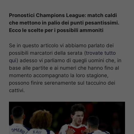
Pronostici Champions League: match caldi
che mettono in palio dei punti pesantissimi.
Ecco le scelte per i possibili ammoniti
Se in questo articolo vi abbiamo parlato dei
possibili marcatori della serata (
trovate tutto
qui
) adesso vi parliamo di quegli uomini che, in
base alle partite e ai numeri che hanno fino al
momento accompagnato la loro stagione,
possono finire serenamente sul taccuino dei
cattivi.