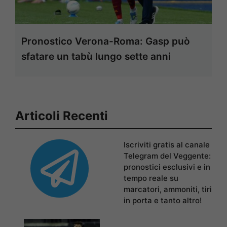
Pronostico Verona-Roma: Gasp può
sfatare un tabù lungo sette anni
Articoli Recenti
Iscriviti gratis al canale
Telegram del Veggente:
pronostici esclusivi e in
tempo reale su
marcatori, ammoniti, tiri
in porta e tanto altro!