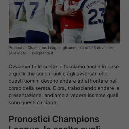
Pronostici Champions League: gli ammoniti del 26 novembre
(AnsaFoto) – Ilveggente.it
Ovviamente le scelte le facciamo anche in base
a quelli che sono i ruoli e agli avversari che
questi uomini devono andare ad affrontare nel
corso della serata. E ora, tralasciando andare la
presentazione, andiamo a vedere insieme quali
sono questi calciatori.
Pronostici Champions