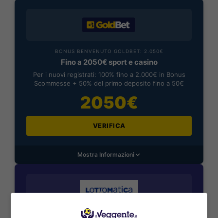
BONUS BENVENUTO GOLDBET: 2.050€
Fino a 2050€ sport e casino
Per i nuovi registrati: 100% fino a 2.000€ in Bonus
Scommesse + 50% del primo deposito fino a 50€
2050€
VERIFICA
Mostra Informazioni
BONUS BENVENUTO LOTTOMATICA: 2050€