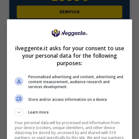
VERIFICA
Mostra Informazioni
ilveggente.it asks for your consent to use
your personal data for the following
purposes:
BONUS BENVENUTO LOTTOMATICA: 2050€
Fino a 2050€ bonus scommesse e sport
Personalised advertising and content, advertising and
content measurement, audience research and
Per i nuovi utenti della piattaforma: 100% fino a 50€ in
services development
Bonus Scommesse + 100% fino a 2000€ in Bonus
Sport
Store and/or access information on a device
2050€
Learn more
VERIFICA
Your personal data will be processed and information from
your device (cookies, unique identifiers, and other device
data) may be stored by, accessed by and shared with 319
partners, or used specifically by this site. We and our partners