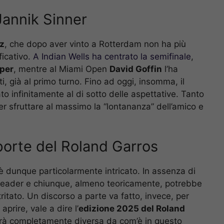
annik Sinner
az
, che dopo aver vinto a Rotterdam non ha più
icativo
. A Indian Wells ha centrato la semifinale
,
per
, mentre al Miami Open
David Goffin
l’ha
, già al primo turno. Fino ad oggi, insomma, il
ato infinitamente al di sotto delle aspettative. Tanto
er sfruttare al massimo la “lontananza” dell’amico e
 porte del Roland Garros
, è dunque particolarmente intricato. In assenza di
leader e chiunque, almeno teoricamente, potrebbe
ritato. Un discorso a parte va fatto, invece, per
aprire, vale a dire l’
edizione 2025 del Roland
e sarà completamente diversa da com’è in questo