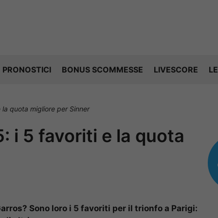
PRONOSTICI
BONUS SCOMMESSE
LIVESCORE
LE
e la quota migliore per Sinner
i 5 favoriti e la quota
ros? Sono loro i 5 favoriti per il trionfo a Parigi: