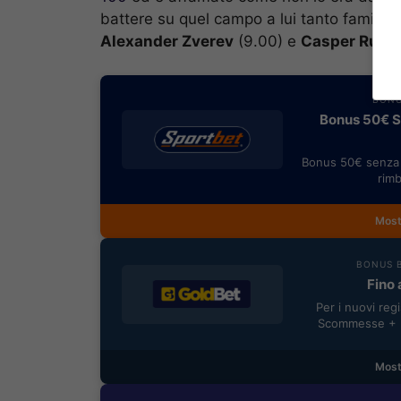
battere su quel campo a lui tanto familiare
Alexander Zverev
(9.00) e
Casper Ruud
BONU
Bonus 50€ SE
Bonus 50€ senza 
rimb
Most
BONUS B
Fino 
Per i nuovi reg
Scommesse + 5
Most