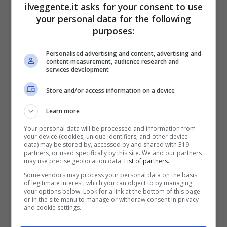
Bonus Scommesse + 100% fino a 2000€ in Bonus
ilveggente.it asks for your consent to use
Sport
your personal data for the following
2050€
purposes:
Personalised advertising and content, advertising and
VERIFICA
content measurement, audience research and
services development
Mostra Informazioni
Store and/or access information on a device
Learn more
SNAI
Your personal data will be processed and information from
your device (cookies, unique identifiers, and other device
data) may be stored by, accessed by and shared with 319
partners, or used specifically by this site. We and our partners
Bonus Benvenuto Sport: fino a 1.000€
may use precise geolocation data.
List of partners.
50% sul deposito fino a 50€
Some vendors may process your personal data on the basis
1000€
of legitimate interest, which you can object to by managing
your options below. Look for a link at the bottom of this page
or in the site menu to manage or withdraw consent in privacy
and cookie settings.
VERIFICA