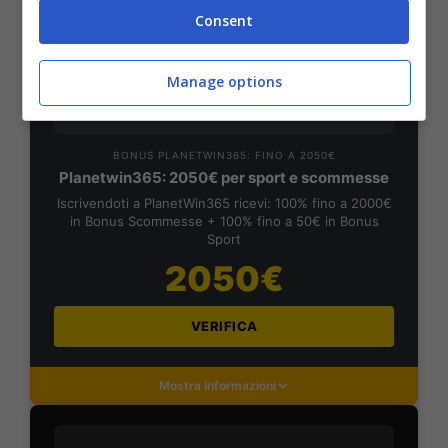
Consent
Mostra Informazioni
Manage options
PlanetWin365
BONUS PLANETWIN365: FINO A 2050€
Planetwin365: 2050€ per sport e scommesse
Iscrivendoti a PlanetWin365 ricevi: 100% fino a 2000€
in Bonus Scommesse + 100% fino a 50€ in Bonus
Sport
2050€
VERIFICA
Mostra Informazioni