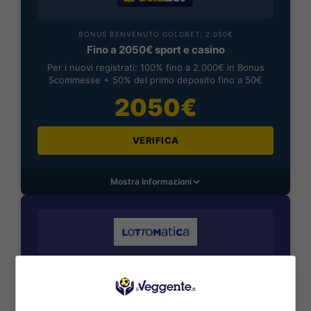
BONUS BENVENUTO GOLDBET: 2.050€
Fino a 2050€ sport e casino
Per i nuovi registrati: 100% fino a 2.000€ in Bonus
Scommesse + 50% del primo deposito fino a 50€
2050€
VERIFICA
Mostra Informazioni
BONUS BENVENUTO LOTTOMATICA: 2050€
Fino a 2050€ bonus scommesse e sport
Per i nuovi utenti della piattaforma: 100% fino a 50€ in