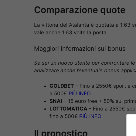
Comparazione quote
La vittoria dell’Atalanta è quotata a 1.63 
vale anche 1.63 volte la posta.
Maggiori informazioni sui bonus
Se sei un nuovo utente per confrontare le
analizzare anche l’eventuale bonus applica
GOLDBET
– Fino a 2550€ sport e c
a 500€
PIÙ INFO
SNAI
– 15 euro free + 50% sul prim
LOTTOMATICA
– Fino a 2550€ spo
fino a 500€
PIÙ INFO
Il pronostico