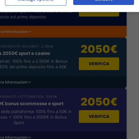
rimborso
VERIFICA
deposito sport + fino a 50€ di bonus
orso sul primo deposito
ra Informazioni
2050€
ENVENUTO GOLDBET: 2.050€
a 2050€ sport e casino
istrati: 100% fino a 2.000€ in Bonus
VERIFICA
0% del primo deposito fino a 50€
ra Informazioni
NVENUTO LOTTOMATICA: 2050€
2050€
0€ bonus scommesse e sport
i della piattaforma: 100% fino a 50€ in
VERIFICA
se + 100% fino a 2000€ in Bonus
Sport
ra Informazioni