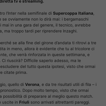
diretta tv e streaming.
 l’Inter nella semifinale di
Supercoppa
Italiana
,
e se ovviamente non lo dirà mai: i bergamaschi
i mai in una gara del genere, il tecnico, avrebbe
esa, ma troppo tardi per riprendere Inzaghi.
ché se alla fine del girone d’andata ti ritrovi a tre
ta in meno, allora è evidente che tu al tricolore ci
te, che verrà rinforzata in queste settimana, e
Ci riuscirà? Difficile saperlo adesso, ma le
escludere del tutto questa ipotesi, visto che ormai
e citate prima.
io, quello di
Verona
, e da tre risultati utili di fila – i
l pronostico. Dopo molto tempo, visto che ormai
la possibilità di preparare al meglio questo match.
e uscite in
Friuli
sono arrivati altrettanti pareggi.