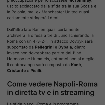
preoccupazione per lo scozzese
McTominay
,
uscito acciaccato dalla sfida tra la sua Scozia e
la Polonia, ma l’ex Manchester United quasi
certamente stringerà i denti.
Dall’altro lato Ranieri quasi certamente
archivierà la difesa a tre di Juric schierando la
Roma con un 4-3-2-1. In attacco Dovbyk sarà
supportato da
Pellegrini
e
Dybala
, dietro
invece non dovrebbero partire dal 1′ né
Hermoso né Hummels, entrambi non al meglio.
Il centrocampo sarà composto da
Koné
,
Cristante
e
Pisilli
.
Come vedere Napoli-Roma
in diretta tv e in streaming
La sfida Napoli-Roma è in programma