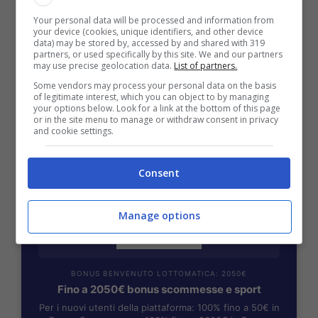
Your personal data will be processed and information from
your device (cookies, unique identifiers, and other device
BONUS BENVENUTO GOLDBET: 2.050€
data) may be stored by, accessed by and shared with 319
Fino a 2050€ sport e casino
partners, or used specifically by this site. We and our partners
may use precise geolocation data.
List of partners.
Per i nuovi registrati: 100% fino a 2.000€ in Bonus
Scommesse + 50% del primo deposito fino a 50€
Some vendors may process your personal data on the basis
of legitimate interest, which you can object to by managing
2050€
your options below. Look for a link at the bottom of this page
or in the site menu to manage or withdraw consent in privacy
and cookie settings.
VERIFICA
Consent
Mostra Informazioni
Manage options
BONUS BENVENUTO LOTTOMATICA: 2050€
Fino a 2050€ bonus scommesse e sport
Per i nuovi utenti della piattaforma: 100% fino a 50€ in