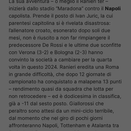
La sua avventura – o meglio il Ranieri ter –
inizierà dallo stadio “Maradona” contro il
Napoli
capolista. Prende il posto di Ivan Juric, la cui
parentesi capitolina si è rivelata disastrosa:
l’allenatore croato, esonerato dopo soli due
mesi, non è riuscito a non far rimpiangere il
predecessore De Rossi e le ultime due sconfitte
con Verona (3-2) e Bologna (2-3) hanno
convinto la società a cambiare per la quarta
volta in questo 2024. Ranieri eredita una Roma
in grande difficoltà, che dopo 12 giornate di
campionato ha conquistato a malapena 13 punti
– rendimento quasi da squadra che lotta per
non retrocedere – ed è dodicesima in classifica,
già a -11 dal sesto posto. Giallorossi che
peraltro sono attesi da un mini-ciclo terribile,
dal momento che nel giro di pochi giorni
affronteranno Napoli, Tottenham e Atalanta tra