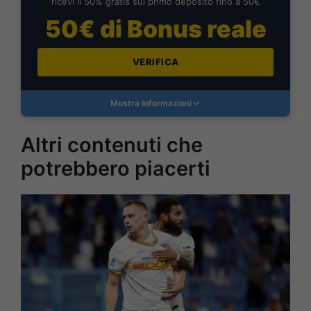
ricevi il 50% gratis sul primo deposito fino a 50€
50€ di Bonus reale
VERIFICA
Mostra Informazioni
Altri contenuti che
potrebbero piacerti