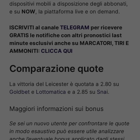
dispositivi mobili a disposizione degli abbonati,
e su
NOW
, la piattaforma live e on demand.
ISCRIVITI al canale
TELEGRAM
per ricevere
GRATIS le notifiche con altri pronostici last
minute esclusivi anche su MARCATORI, TIRI E
AMMONITI:
CLICCA QUI
Comparazione quote
La vittoria del Leicester è quotata a 2.80 su
Goldbet
e
Lottomatica
e a 2.85 su
Sna
i.
Maggiori informazioni sui bonus
Se sei un nuovo utente per confrontare le quote
in modo esaustivo può essere utile analizzare
anche l’eventuale bonus applicato dagli stessi