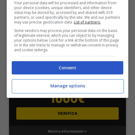
Your personal data will be processed and information from
2050€
your device (cookies, unique identifiers, and other device
data) may be stored by, accessed by and shared with 319
partners, or used specifically by this site. We and our partners
VERIFICA
may use precise geolocation data.
List of partners.
Some vendors may process your personal data on the basis
of legitimate interest, which you can object to by managing
Mostra Informazioni
your options below. Look for a link at the bottom of this page
or in the site menu to manage or withdraw consent in privacy
and cookie settings.
SNAI
Consent
Bonus Benvenuto Sport: fino a 1.000€
Manage options
50% sul deposito fino a 50€
1000€
VERIFICA
Mostra Informazioni