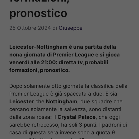
pronostico
25 Ottobre 2024
di
Giuseppe
Leicester-Nottingham è una partita della
nona giornata di Premier League e si gioca
venerdì alle 21:00: diretta tv, probabili
formazioni, pronostico.
Dopo solamente otto giornate la classifica della
Premier League è già spaccata a due. E sia
Leicester
che
Nottingham
, due squadre che
cercano solamente la salvezza, sono distanti
dalla zona rossa: il
Crystal
Palace
, che oggi
sarebbe retrocesso, ha soli 3 punti. I padroni di
casa di questa sera invece sono a quota 9