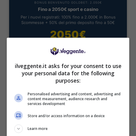
BONUS BENVENUTO GOLDBET: 2.050€
Fino a 2050€ sport e casino
Per i nuovi registrati: 100% fino a 2.000€ in Bonus
Scommesse + 50% del primo deposito fino a 50€
2050€
VERIFICA
ilveggente.it asks for your consent to use
Mostra Informazioni
your personal data for the following
purposes:
Personalised advertising and content, advertising and
content measurement, audience research and
services development
BONUS BENVENUTO LOTTOMATICA: 2050€
Fino a 2050€ bonus scommesse e sport
Store and/or access information on a device
Per i nuovi utenti della piattaforma: 100% fino a 50€ in
Bonus Scommesse + 100% fino a 2000€ in Bonus
Learn more
Sport