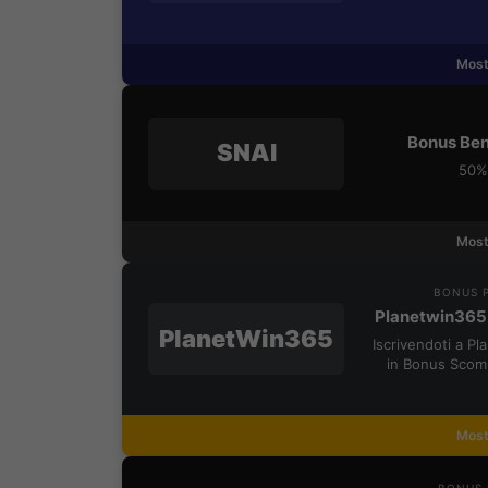
Most
Bonus Ben
SNAI
50% 
Most
BONUS P
Planetwin365
PlanetWin365
Iscrivendoti a P
in Bonus Scom
Most
BONUS 