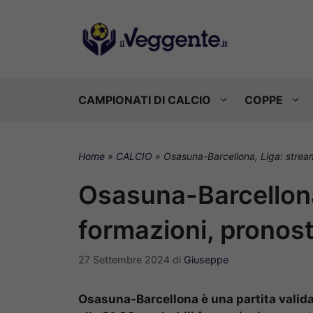
Vai
al
contenuto
CAMPIONATI DI CALCIO
COPPE
Home
»
CALCIO
»
Osasuna-Barcellona, Liga: stream
Osasuna-Barcellona
formazioni, pronos
27 Settembre 2024
di
Giuseppe
Osasuna-Barcellona è una partita valida 