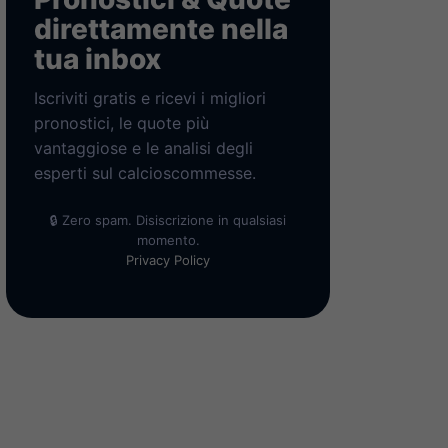
direttamente nella
tua inbox
Iscriviti gratis e ricevi i migliori
pronostici, le quote più
vantaggiose e le analisi degli
esperti sul calcioscommesse.
🔒 Zero spam. Disiscrizione in qualsiasi
momento.
Privacy Policy