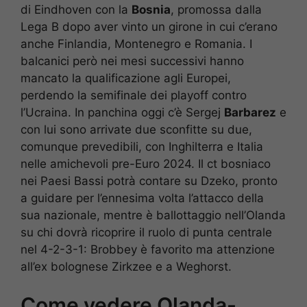
di Eindhoven con la
Bosnia
, promossa dalla
Lega B dopo aver vinto un girone in cui c’erano
anche Finlandia, Montenegro e Romania. I
balcanici però nei mesi successivi hanno
mancato la qualificazione agli Europei,
perdendo la semifinale dei playoff contro
l’Ucraina. In panchina oggi c’è Sergej
Barbarez
e
con lui sono arrivate due sconfitte su due,
comunque prevedibili, con Inghilterra e Italia
nelle amichevoli pre-Euro 2024. Il ct bosniaco
nei Paesi Bassi potrà contare su Dzeko, pronto
a guidare per l’ennesima volta l’attacco della
sua nazionale, mentre è ballottaggio nell’Olanda
su chi dovrà ricoprire il ruolo di punta centrale
nel 4-2-3-1: Brobbey è favorito ma attenzione
all’ex bolognese Zirkzee e a Weghorst.
Come vedere Olanda-