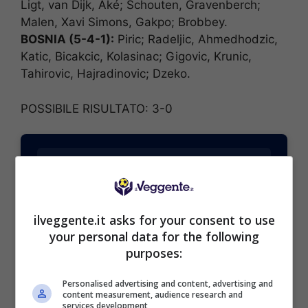
Ligt, van Dijk, Aké; Schouten, Gravenberch;
Malen, Xavi Simons, Gakpo; Brobbey.
BOSNIA (5-4-1):
Piric; Radeljic, Ahmedhodzic,
Katic, Bicakcic, Kolasinac; Gigovic, Krunic,
Tahirovic, Hajradinovic; Dzeko.
POSSIBILE RISULTATO: 3-0
BONUS SPORTBET: 100€ SUBITO
ilveggente.it asks for your consent to use
Bonus 50€ SENZA deposito + fino a 50€ di
your personal data for the following
rimborso
purposes:
Bonus 50€ senza deposito sport + fino a 50€ di
bonus rimborso sul primo deposito
Personalised advertising and content, advertising and
200€
content measurement, audience research and
services development