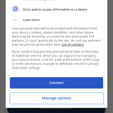
VERIFICA
Store and/or access information on a device
Learn more
Mostra Informazioni
Your personal data will be processed and information from
your device (cookies, unique identifiers, and other device
data) may be stored by, accessed by and shared with 319
partners, or used specifically by this site. We and our partners
may use precise geolocation data.
List of partners.
Some vendors may process your personal data on the basis
BONUS BENVENUTO GOLDBET: 2.050€
of legitimate interest, which you can object to by managing
Fino a 2050€ sport e casino
your options below. Look for a link at the bottom of this page
or in the site menu to manage or withdraw consent in privacy
Per i nuovi registrati: 100% fino a 2.000€ in Bonus
and cookie settings.
Scommesse + 50% del primo deposito fino a 50€
2050€
Consent
VERIFICA
Manage options
Mostra Informazioni