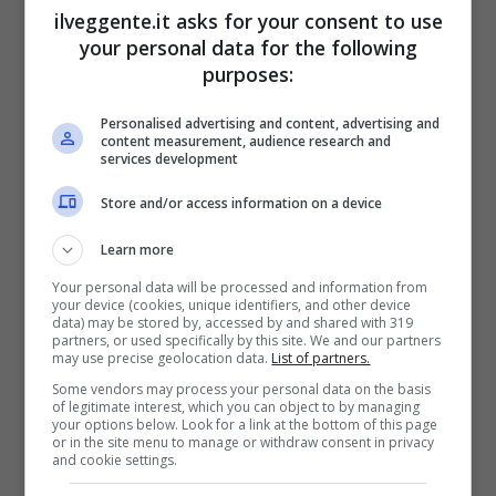
ilveggente.it asks for your consent to use
your personal data for the following
Mostra Informazioni
purposes:
PlanetWin365
Personalised advertising and content, advertising and
content measurement, audience research and
services development
BONUS PLANETWIN365: FINO A 2050€
Store and/or access information on a device
Planetwin365: 2050€ per sport e scommesse
Iscrivendoti a PlanetWin365 ricevi: 100% fino a 2000€
Learn more
in Bonus Scommesse + 100% fino a 50€ in Bonus
Sport
Your personal data will be processed and information from
your device (cookies, unique identifiers, and other device
2050€
data) may be stored by, accessed by and shared with 319
partners, or used specifically by this site. We and our partners
may use precise geolocation data.
List of partners.
VERIFICA
Some vendors may process your personal data on the basis
of legitimate interest, which you can object to by managing
your options below. Look for a link at the bottom of this page
Mostra Informazioni
or in the site menu to manage or withdraw consent in privacy
and cookie settings.