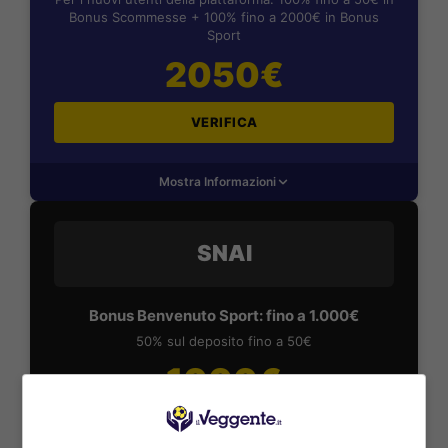
Bonus Scommesse + 100% fino a 2000€ in Bonus
Sport
2050€
VERIFICA
Mostra Informazioni
SNAI
Bonus Benvenuto Sport: fino a 1.000€
50% sul deposito fino a 50€
1000€
VERIFICA