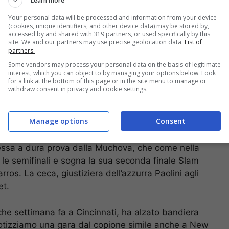
Learn more
Your personal data will be processed and information from your device
(cookies, unique identifiers, and other device data) may be stored by,
accessed by and shared with 319 partners, or used specifically by this
ente (Ansa)
site. We and our partners may use precise geolocation data.
List of
partners.
 numero 1 al mondo, Iga Swiatek, che ha mostrato
Some vendors may process your personal data on the basis of legitimate
era la prima volta per l’americana, che in passato
interest, which you can object to by managing your options below. Look
for a link at the bottom of this page or in the site menu to manage or
olacca. Per la giocatrice di Buffalo resta un’estate
withdraw consent in privacy and cookie settings.
00 di Cincinnati aveva raggiunto la finale (poi
ua prima semifinale Slam, un traguardo che la
Manage options
Consent
veva mai tagliato in carriera.
ssa a dura prova dalla Muchova, che come nella
le semifinali e sogna la sua seconda finale Slam
os. La ceca, giustiziera dell’azzurra Paolini agli
et.
che settimana fa a Cincinnati, ha alzato bandiera
otizziamo una gara dal copione simile anche a New