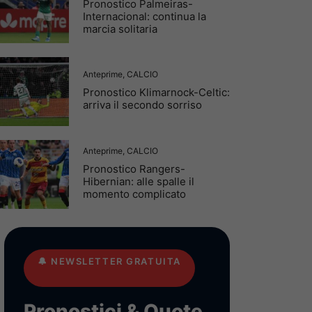
Pronostico Palmeiras-
Internacional: continua la
marcia solitaria
Anteprime
,
CALCIO
Pronostico Klimarnock-Celtic:
arriva il secondo sorriso
Anteprime
,
CALCIO
Pronostico Rangers-
Hibernian: alle spalle il
momento complicato
🔔
NEWSLETTER GRATUITA
Pronostici & Quote