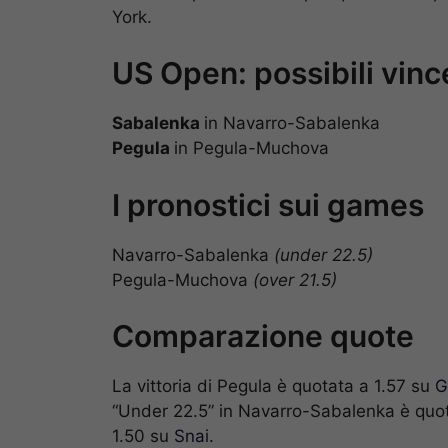
York.
US Open: possibili vinc
Sabalenka
in Navarro-Sabalenka
Pegula
in Pegula-Muchova
I pronostici sui games
Navarro-Sabalenka
(under 22.5)
Pegula-Muchova
(over 21.5)
Comparazione quote
La vittoria di Pegula è quotata a 1.57 su
G
“Under 22.5” in Navarro-Sabalenka è quot
1.50 su
Sna
i.