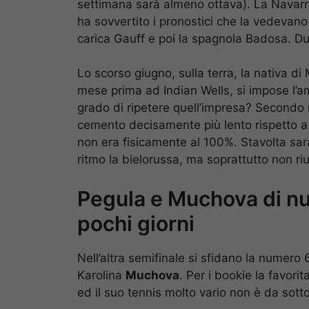
settimana sarà almeno ottava). La Navarro 
ha sovvertito i pronostici che la vedevan
carica Gauff e poi la spagnola Badosa. Du
Lo scorso giugno, sulla terra, la nativa d
mese prima ad Indian Wells, si impose l’am
grado di ripetere quell’impresa? Secondo no
cemento decisamente più lento rispetto a
non era fisicamente al 100%. Stavolta sa
ritmo la bielorussa, ma soprattutto non riu
Pegula e Muchova di nuo
pochi giorni
Nell’altra semifinale si sfidano la numero
Karolina
Muchova
. Per i bookie la favori
ed il suo tennis molto vario non è da sott