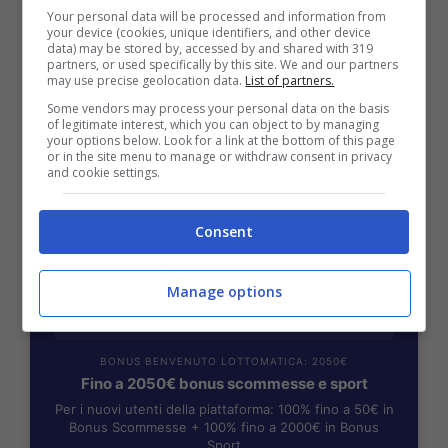
Your personal data will be processed and information from
BONUS BENVENUTO GOLDBET: 2.050€
your device (cookies, unique identifiers, and other device
Fino a 2050€ sport e casino
data) may be stored by, accessed by and shared with 319
partners, or used specifically by this site. We and our partners
Per i nuovi registrati: 100% fino a 2.000€ in Bonus
may use precise geolocation data.
List of partners.
Scommesse + 50% del primo deposito fino a 50€
Some vendors may process your personal data on the basis
2050€
of legitimate interest, which you can object to by managing
your options below. Look for a link at the bottom of this page
or in the site menu to manage or withdraw consent in privacy
and cookie settings.
VERIFICA
Consent
Mostra Informazioni
Manage options
BONUS BENVENUTO LOTTOMATICA: 2050€
Fino a 2050€ bonus scommesse e sport
Per i nuovi utenti della piattaforma: 100% fino a 50€ in
Bonus Scommesse + 100% fino a 2000€ in Bonus
Sport