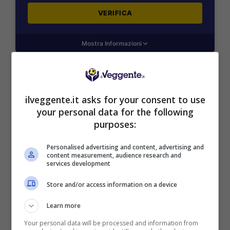
VERIFICA
Mostra Informazioni
SNAI
ilveggente.it asks for your consent to use
your personal data for the following
Bonus Benvenuto Sport: fino a 1.000€
purposes:
50% sul deposito fino a 50€
1000€
Personalised advertising and content, advertising and
content measurement, audience research and
services development
VERIFICA
Store and/or access information on a device
Mostra Informazioni
Learn more
Your personal data will be processed and information from