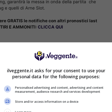
ng, garantirà la messa in onda della partita che
g e quelli di Arne Slot.
ere GRATIS le notifiche con altri pronostici last
 TIRI E AMMONITI:
CLICCA QUI
ottomatica
e a 1.47 su Snai. Il segno “Gol” è
atica
e
Sna
i.
ilveggente.it asks for your consent to use your
personal data for the following purposes:
 quote in modo esaustivo può essere utile
Personalised advertising and content, advertising and content
to dagli stessi operatori sulle nuove registrazioni.
measurement, audience research and services development
Store and/or access information on a device
asinò con 100% sul primo deposito fino a 1500€