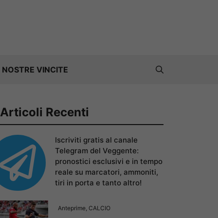
 NOSTRE VINCITE
Articoli Recenti
Iscriviti gratis al canale
Telegram del Veggente:
pronostici esclusivi e in tempo
reale su marcatori, ammoniti,
tiri in porta e tanto altro!
Anteprime
,
CALCIO