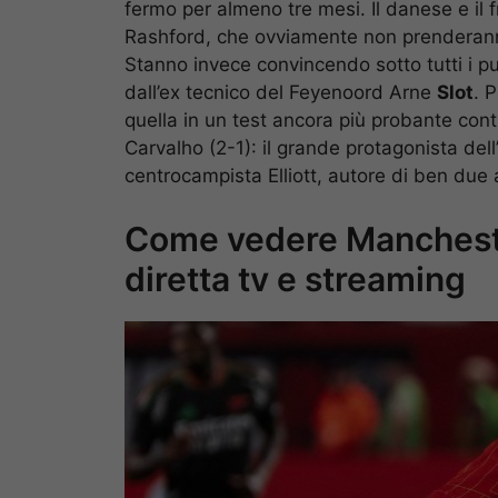
fermo per almeno tre mesi. Il danese e il
Rashford, che ovviamente non prenderanno 
Stanno invece convincendo sotto tutti i pu
dall’ex tecnico del Feyenoord Arne
Slot
. P
quella in un test ancora più probante contr
Carvalho (2-1): il grande protagonista dell
centrocampista Elliott, autore di ben due 
Come vedere Mancheste
diretta tv e streaming