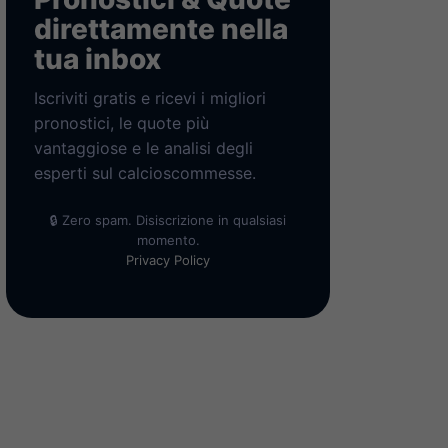
direttamente nella
tua inbox
Iscriviti gratis e ricevi i migliori
pronostici, le quote più
vantaggiose e le analisi degli
esperti sul calcioscommesse.
🔒 Zero spam. Disiscrizione in qualsiasi
momento.
Privacy Policy