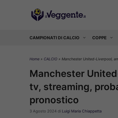
Vai
al
contenuto
CAMPIONATI DI CALCIO
COPPE
Home
»
CALCIO
»
Manchester United-Liverpool, ami
Manchester United-
tv, streaming, proba
pronostico
3 Agosto 2024
di
Luigi Maria Chiappetta