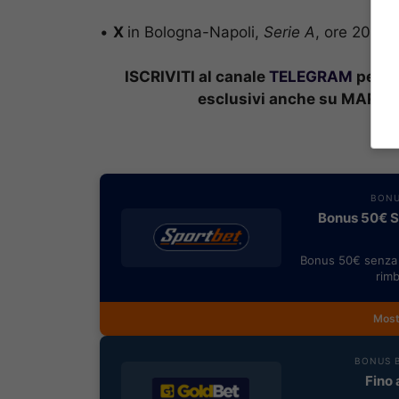
•
X
in Bologna-Napoli,
Serie A
, ore 20:45
ISCRIVITI al canale
TELEGRAM
per ri
esclusivi anche su MARCA
BONU
Bonus 50€ SE
Bonus 50€ senza 
rimb
Most
BONUS B
Fino 