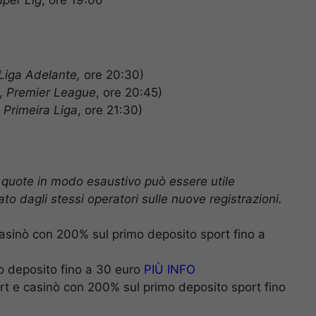
Liga Adelante,
ore 20:30)
e,
Premier League
, ore 20:45)
,
Primeira Liga
, ore 21:30)
 quote in modo esaustivo può essere utile
to dagli stessi operatori sulle nuove registrazioni.
asinò con 200% sul primo deposito sport fino a
o deposito fino a 30 euro
PIÙ INFO
rt e casinò con 200% sul primo deposito sport fino