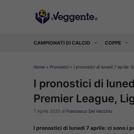
Vai
al
contenuto
CAMPIONATI DI CALCIO
COPPE
Home
»
Pronostici
»
I pronostici di lunedì 7 aprile:
I pronostici di luned
Premier League, Lig
7 Aprile 2025
di
Francesco Del Vecchio
I pronostici di lunedì 7 aprile: ci sono i 