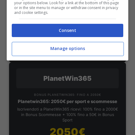
your options below. Look for a link at the bottom of this page
Bonus Benvenuto Sport: fino a 1.000€
or in the site menu to manage or withdraw consent in privacy
and cookie settings.
50% sul deposito fino a 50€
1000€
Consent
VERIFICA
Manage options
Mostra Informazioni
PlanetWin365
BONUS PLANETWIN365: FINO A 2050€
Planetwin365: 2050€ per sport e scommesse
Iscrivendoti a PlanetWin365 ricevi: 100% fino a 2000€
in Bonus Scommesse + 100% fino a 50€ in Bonus
Sport
2050€