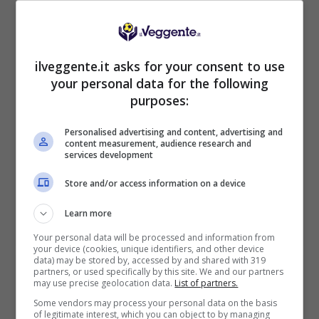
ilveggente.it asks for your consent to use
BONUS BENVENUTO LOTTOMATICA: 2050€
your personal data for the following
Fino a 2050€ bonus scommesse e sport
purposes:
Per i nuovi utenti della piattaforma: 100% fino a 50€ in
Bonus Scommesse + 100% fino a 2000€ in Bonus
Sport
Personalised advertising and content, advertising and
content measurement, audience research and
2050€
services development
Store and/or access information on a device
VERIFICA
Learn more
Mostra Informazioni
Your personal data will be processed and information from
your device (cookies, unique identifiers, and other device
data) may be stored by, accessed by and shared with 319
partners, or used specifically by this site. We and our partners
may use precise geolocation data.
List of partners.
SNAI
Some vendors may process your personal data on the basis
of legitimate interest, which you can object to by managing