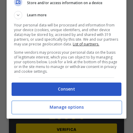
Store and/or access information on a device
1000€
Learn more
VERIFICA
Your personal data will be processed and information from
your device (cookies, unique identifiers, and other device
data) may be stored by, accessed by and shared with 319
partners, or used specifically by this site. We and our partners
Mostra Informazioni
may use precise geolocation data.
List of partners.
Some vendors may process your personal data on the basis
of legitimate interest, which you can object to by managing
PlanetWin365
your options below. Look for a link at the bottom of this page
or in the site menu to manage or withdraw consent in privacy
and cookie settings.
BONUS PLANETWIN365: FINO A 2050€
Planetwin365: 2050€ per sport e scommesse
Consent
Iscrivendoti a PlanetWin365 ricevi: 100% fino a 2000€
in Bonus Scommesse + 100% fino a 50€ in Bonus
Sport
Manage options
2050€
VERIFICA