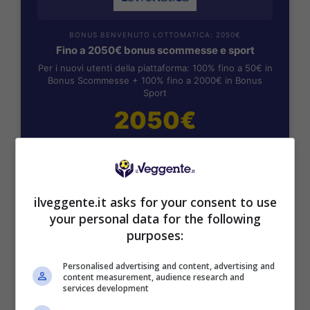
BONUS BENVENUTO LOTTOMATICA: 2050€
Fino a 2050€ bonus scommesse e sport
Per i nuovi utenti della piattaforma: 100% fino a 50€ in
Bonus Scommesse + 100% fino a 2000€ in Bonus
Sport
2050€
VERIFICA
Mostra Informazioni
ilveggente.it asks for your consent to use
your personal data for the following
purposes:
SNAI
Personalised advertising and content, advertising and
content measurement, audience research and
Bonus Benvenuto Sport: fino a 1.000€
services development
50% sul deposito fino a 50€