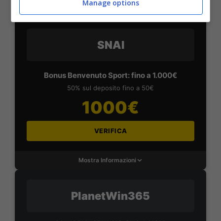
Manage options
Mostra Informazioni
SNAI
Bonus Benvenuto Sport: fino a 1.000€
50% sul deposito fino a 50€
1000€
VERIFICA
Mostra Informazioni
PlanetWin365