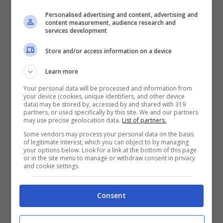
2050€
Personalised advertising and content, advertising and
content measurement, audience research and
VERIFICA
services development
Store and/or access information on a device
Mostra Informazioni
Learn more
Your personal data will be processed and information from
your device (cookies, unique identifiers, and other device
data) may be stored by, accessed by and shared with 319
partners, or used specifically by this site. We and our partners
BONUS BENVENUTO LOTTOMATICA: 2050€
may use precise geolocation data.
List of partners.
Fino a 2050€ bonus scommesse e sport
Some vendors may process your personal data on the basis
Per i nuovi utenti della piattaforma: 100% fino a 50€ in
of legitimate interest, which you can object to by managing
your options below. Look for a link at the bottom of this page
Bonus Scommesse + 100% fino a 2000€ in Bonus
or in the site menu to manage or withdraw consent in privacy
Sport
and cookie settings.
2050€
Consent
VERIFICA