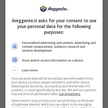
ilveggente.it asks for your consent to use
BONUS BENVENUTO LOTTOMATICA: 2050€
your personal data for the following
Fino a 2050€ bonus scommesse e sport
purposes:
Per i nuovi utenti della piattaforma: 100% fino a 50€ in
Bonus Scommesse + 100% fino a 2000€ in Bonus
Sport
Personalised advertising and content, advertising and
content measurement, audience research and
2050€
services development
Store and/or access information on a device
VERIFICA
Learn more
Mostra Informazioni
Your personal data will be processed and information from
your device (cookies, unique identifiers, and other device
data) may be stored by, accessed by and shared with 319
partners, or used specifically by this site. We and our partners
SNAI
may use precise geolocation data.
List of partners.
Some vendors may process your personal data on the basis
of legitimate interest, which you can object to by managing