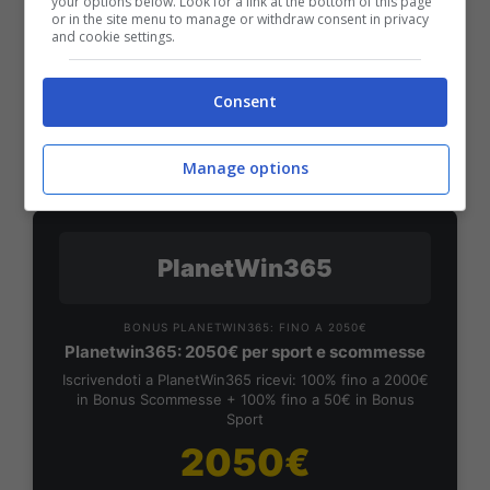
Bonus Benvenuto Sport: fino a 1.000€
your options below. Look for a link at the bottom of this page
or in the site menu to manage or withdraw consent in privacy
50% sul deposito fino a 50€
and cookie settings.
1000€
Consent
VERIFICA
Manage options
Mostra Informazioni
PlanetWin365
BONUS PLANETWIN365: FINO A 2050€
Planetwin365: 2050€ per sport e scommesse
Iscrivendoti a PlanetWin365 ricevi: 100% fino a 2000€
in Bonus Scommesse + 100% fino a 50€ in Bonus
Sport
2050€