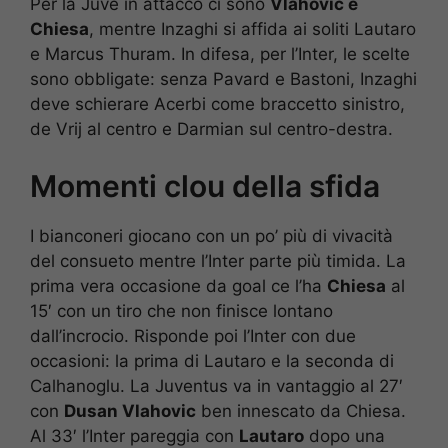
Per la Juve in attacco ci sono
Vlahovic e
Chiesa
, mentre Inzaghi si affida ai soliti Lautaro
e Marcus Thuram. In difesa, per l’Inter, le scelte
sono obbligate: senza Pavard e Bastoni, Inzaghi
deve schierare Acerbi come braccetto sinistro,
de Vrij al centro e Darmian sul centro-destra.
Momenti clou della sfida
I bianconeri giocano con un po’ più di vivacità
del consueto mentre l’Inter parte più timida. La
prima vera occasione da goal ce l’ha
Chiesa
al
15′ con un tiro che non finisce lontano
dall’incrocio. Risponde poi l’Inter con due
occasioni: la prima di Lautaro e la seconda di
Calhanoglu. La Juventus va in vantaggio al 27′
con
Dusan Vlahovic
ben innescato da Chiesa.
Al 33′ l’Inter pareggia con
Lautaro
dopo una