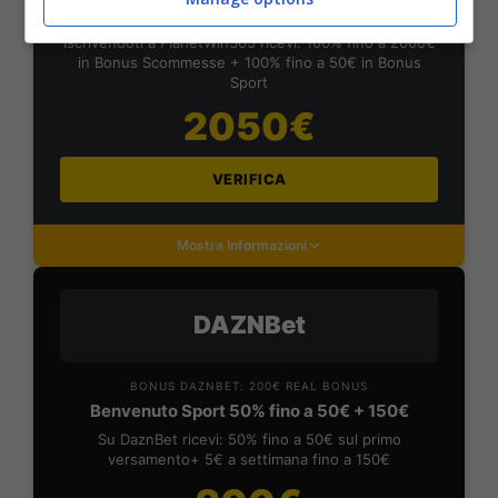
Planetwin365: 2050€ per sport e scommesse
Iscrivendoti a PlanetWin365 ricevi: 100% fino a 2000€
in Bonus Scommesse + 100% fino a 50€ in Bonus
Sport
2050€
VERIFICA
Mostra Informazioni
DAZNBet
BONUS DAZNBET: 200€ REAL BONUS
Benvenuto Sport 50% fino a 50€ + 150€
Su DaznBet ricevi: 50% fino a 50€ sul primo
versamento+ 5€ a settimana fino a 150€