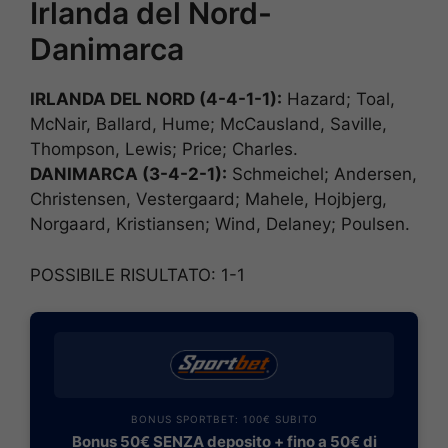
Irlanda del Nord-
Danimarca
IRLANDA DEL NORD (4-4-1-1):
Hazard; Toal,
McNair, Ballard, Hume; McCausland, Saville,
Thompson, Lewis; Price; Charles.
DANIMARCA (3-4-2-1):
Schmeichel; Andersen,
Christensen, Vestergaard; Mahele, Hojbjerg,
Norgaard, Kristiansen; Wind, Delaney; Poulsen.
POSSIBILE RISULTATO: 1-1
BONUS SPORTBET: 100€ SUBITO
Bonus 50€ SENZA deposito + fino a 50€ di