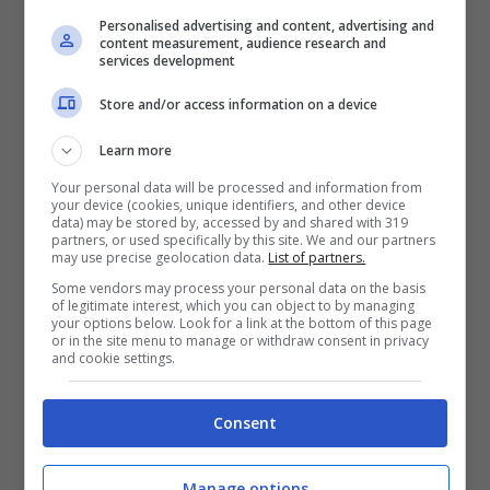
Mostra Informazioni
Personalised advertising and content, advertising and
content measurement, audience research and
services development
SNAI
Store and/or access information on a device
Learn more
Bonus Benvenuto Sport: fino a 1.000€
50% sul deposito fino a 50€
Your personal data will be processed and information from
your device (cookies, unique identifiers, and other device
1000€
data) may be stored by, accessed by and shared with 319
partners, or used specifically by this site. We and our partners
may use precise geolocation data.
List of partners.
VERIFICA
Some vendors may process your personal data on the basis
of legitimate interest, which you can object to by managing
your options below. Look for a link at the bottom of this page
or in the site menu to manage or withdraw consent in privacy
Mostra Informazioni
and cookie settings.
PlanetWin365
Consent
BONUS PLANETWIN365: FINO A 2050€
Manage options