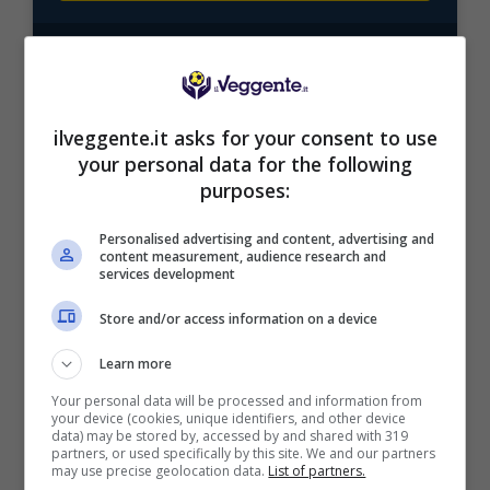
Mostra Informazioni
ilveggente.it asks for your consent to use
your personal data for the following
BONUS BENVENUTO LOTTOMATICA: 2050€
purposes:
Fino a 2050€ bonus scommesse e sport
Per i nuovi utenti della piattaforma: 100% fino a 50€ in
Personalised advertising and content, advertising and
Bonus Scommesse + 100% fino a 2000€ in Bonus
content measurement, audience research and
services development
Sport
2050€
Store and/or access information on a device
Learn more
VERIFICA
Your personal data will be processed and information from
your device (cookies, unique identifiers, and other device
Mostra Informazioni
data) may be stored by, accessed by and shared with 319
partners, or used specifically by this site. We and our partners
may use precise geolocation data.
List of partners.