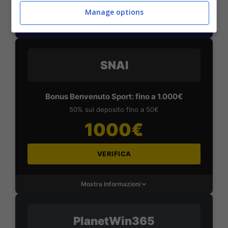
Manage options
Mostra Informazioni
SNAI
Bonus Benvenuto Sport: fino a 1.000€
50% sul deposito fino a 50€
1000€
VERIFICA
Mostra Informazioni
PlanetWin365