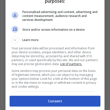
purposes:
Scommesse + 50% del primo deposito fino a 50€
2050€
Personalised advertising and content, advertising and
content measurement, audience research and
services development
VERIFICA
Store and/or access information on a device
Mostra Informazioni
Learn more
Your personal data will be processed and information from
your device (cookies, unique identifiers, and other device
data) may be stored by, accessed by and shared with 319
partners, or used specifically by this site. We and our partners
may use precise geolocation data.
List of partners.
BONUS BENVENUTO LOTTOMATICA: 2050€
Some vendors may process your personal data on the basis
Fino a 2050€ bonus scommesse e sport
of legitimate interest, which you can object to by managing
your options below. Look for a link at the bottom of this page
Per i nuovi utenti della piattaforma: 100% fino a 50€ in
or in the site menu to manage or withdraw consent in privacy
Bonus Scommesse + 100% fino a 2000€ in Bonus
and cookie settings.
Sport
2050€
Consent
VERIFICA