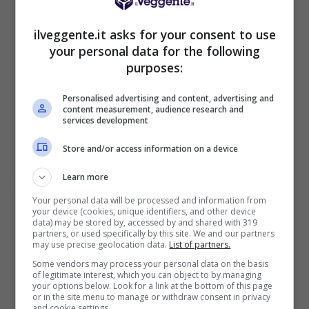
BONUS BENVENUTO LOTTOMATICA: 2050€
Fino a 2050€ bonus scommesse e sport
ilveggente.it asks for your consent to use
Per i nuovi utenti della piattaforma: 100% fino a 50€ in
your personal data for the following
Bonus Scommesse + 100% fino a 2000€ in Bonus
purposes:
Sport
2050€
Personalised advertising and content, advertising and
content measurement, audience research and
services development
VERIFICA
Store and/or access information on a device
Mostra Informazioni
Learn more
Your personal data will be processed and information from
your device (cookies, unique identifiers, and other device
SNAI
data) may be stored by, accessed by and shared with 319
partners, or used specifically by this site. We and our partners
may use precise geolocation data.
List of partners.
Bonus Benvenuto Sport: fino a 1.000€
Some vendors may process your personal data on the basis
of legitimate interest, which you can object to by managing
50% sul deposito fino a 50€
your options below. Look for a link at the bottom of this page
or in the site menu to manage or withdraw consent in privacy
1000€
and cookie settings.