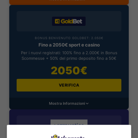
BONUS BENVENUTO GOLDBET: 2.050€
Fino a 2050€ sport e casino
Per i nuovi registrati: 100% fino a 2.000€ in Bonus
Scommesse + 50% del primo deposito fino a 50€
2050€
VERIFICA
Mostra Informazioni