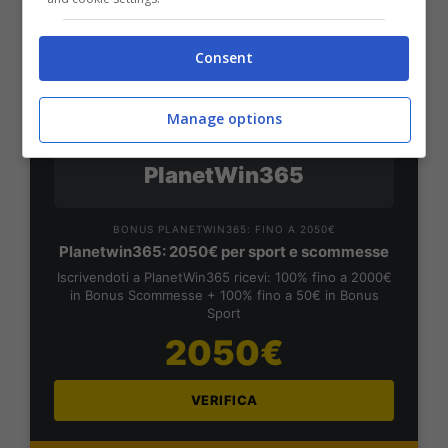
VERIFICA
Consent
Mostra Informazioni
Manage options
PlanetWin365
BONUS PLANETWIN365: FINO A 2050€
Planetwin365: 2050€ per sport e scommesse
Iscrivendoti a PlanetWin365 ricevi: 100% fino a 2000€
in Bonus Scommesse + 100% fino a 50€ in Bonus
Sport
2050€
VERIFICA