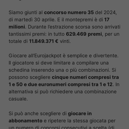
Siamo giunti al
concorso numero 35
del 2024,
di martedì 30 aprile. E il montepremi è di
17
milioni
. Durante l’estrazione scorsa sono arrivati
tantissimi premi: in tutto
629.469
premi
, per un
totale di
11.849.371 €
vinti.
Giocare all’Eurojackpot è semplice e divertente.
Il giocatore si deve limitare a compilare una
schedina inserendo una o più combinazioni. Si
possono scegliere
cinque numeri compresi tra
1 e 50 e due euronumeri compresi tra 1 e 12
. In
alternativa si può richiedere una combinazione
casuale.
Si può anche scegliere di
giocare in
abbonamento
e ripetere la stessa giocata per
un numero di concorsi consecutivi a scelta (di