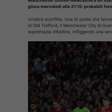
Manchester United-Newcastle è un match
gioca mercoledì alle 21:15: probabili for
Un’altra sconfitta. Una di quelle che fan
di Old Trafford, il Manchester City di Gu
supremazia cittadina
, infliggendo una sev