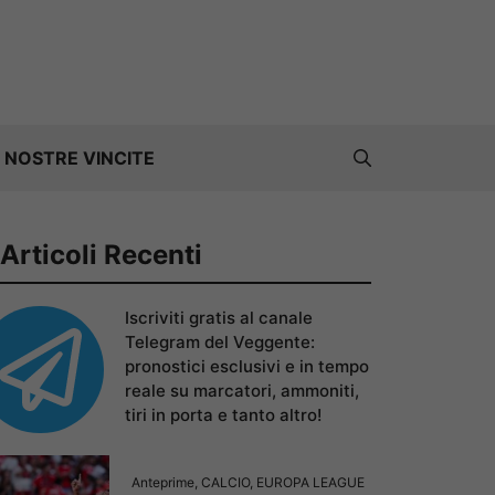
 NOSTRE VINCITE
Articoli Recenti
Iscriviti gratis al canale
Telegram del Veggente:
pronostici esclusivi e in tempo
reale su marcatori, ammoniti,
tiri in porta e tanto altro!
Anteprime
,
CALCIO
,
EUROPA LEAGUE