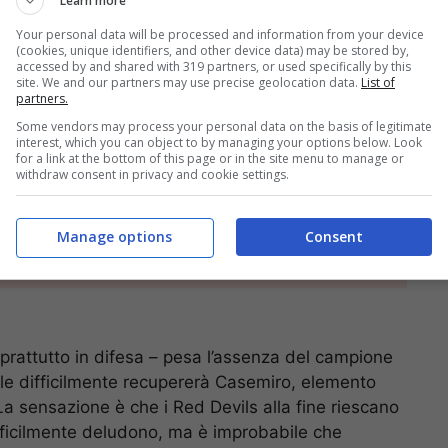
Learn more
Your personal data will be processed and information from your device
(cookies, unique identifiers, and other device data) may be stored by,
accessed by and shared with 319 partners, or used specifically by this
e, valida per il quarto turno della League Cup, è
site. We and our partners may use precise geolocation data.
List of
partners.
rà vedere in diretta su
DAZN
, la nota piattaforma
Some vendors may process your personal data on the basis of legitimate
ssione della Coppa di Lega inglese. Il piano
interest, which you can object to by managing your options below. Look
o, quello Plus invece di 45,99 euro, ma solo in
for a link at the bottom of this page or in the site menu to manage or
withdraw consent in privacy and cookie settings.
Manage options
Consent
er vedere la partita in diretta
rattutto in difesa – pesa l’assenza del campione
le difficilmente recupererà Casemiro, elemento
. La sensazione è che i Red Devils alla fine riescano
ifficilmente deludono, ma è improbabile che