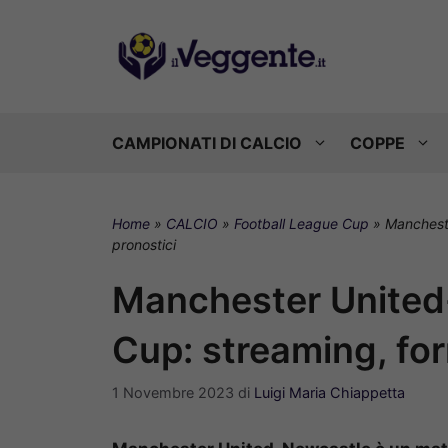
Vai
al
contenuto
CAMPIONATI DI CALCIO
COPPE
Home
»
CALCIO
»
Football League Cup
»
Mancheste
pronostici
Manchester United
Cup: streaming, for
1 Novembre 2023
di
Luigi Maria Chiappetta