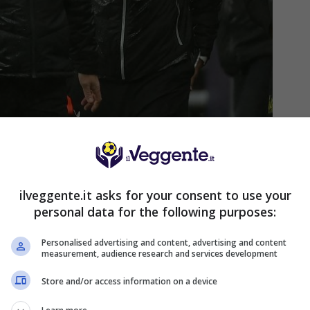
 quella sconfitta, nonostante anche loro debbano
ilveggente.it asks for your consent to use your
a Tonali – l’ex milanista è stato squalificato per 10
personal data for the following purposes:
da scommesse – la squadra di Eddie
Howe
non è
bato scorso del Molineux, contro il Wolverhampton
Personalised advertising and content, advertising and content
ltare pagina dopo la sconfitta in Champions League
measurement, audience research and services development
incorsa verso il quarto posto.
Store and/or access information on a device
er United-Newcastle in