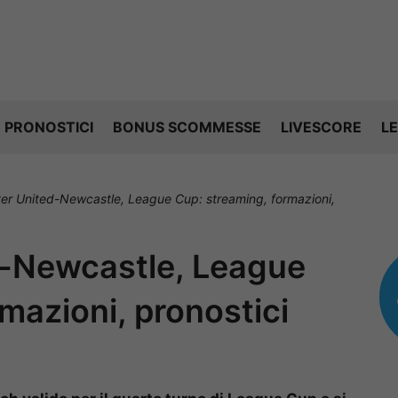
PRONOSTICI
BONUS SCOMMESSE
LIVESCORE
LE
r United-Newcastle, League Cup: streaming, formazioni,
-Newcastle, League
mazioni, pronostici