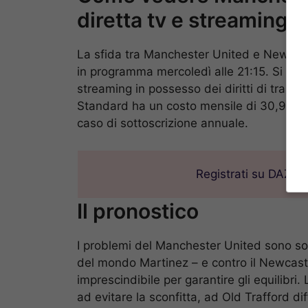
diretta tv e streaming
La sfida tra Manchester United e Newcastl
in programma mercoledì alle 21:15. Si pot
streaming in possesso dei diritti di trasmi
Standard ha un costo mensile di 30,99 eur
caso di sottoscrizione annuale.
Registrati su DAZN p
Il pronostico
I problemi del Manchester United sono sop
del mondo Martinez – e contro il Newcast
imprescindibile per garantire gli equilibri
ad evitare la sconfitta, ad Old Trafford d