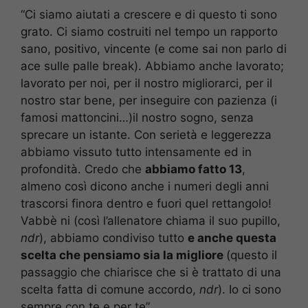
“Ci siamo aiutati a crescere e di questo ti sono
grato. Ci siamo costruiti nel tempo un rapporto
sano, positivo, vincente (e come sai non parlo di
ace sulle palle break). Abbiamo anche lavorato;
lavorato per noi, per il nostro migliorarci, per il
nostro star bene, per inseguire con pazienza (i
famosi mattoncini…)il nostro sogno, senza
sprecare un istante. Con serietà e leggerezza
abbiamo vissuto tutto intensamente ed in
profondità. Credo che
abbiamo fatto 13
,
almeno così dicono anche i numeri degli anni
trascorsi finora dentro e fuori quel rettangolo!
Vabbè ni (così l’allenatore chiama il suo pupillo,
ndr
), abbiamo condiviso tutto
e anche questa
scelta che pensiamo sia la migliore
(questo il
passaggio che chiarisce che si è trattato di una
scelta fatta di comune accordo,
ndr
). Io ci sono
sempre con te e per te”.