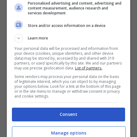
Personalised advertising and content, advertising and
VERIFICA
content measurement, audience research and
services development
Mostra Informazioni
Store and/or access information on a device
Learn more
Your personal data will be processed and information from
your device (cookies, unique identifiers, and other device
data) may be stored by, accessed by and shared with 319
BONUS BENVENUTO LOTTOMATICA: 2050€
partners, or used specifically by this site. We and our partners
Fino a 2050€ bonus scommesse e sport
may use precise geolocation data.
List of partners.
Per i nuovi utenti della piattaforma: 100% fino a 50€ in
Some vendors may process your personal data on the basis
Bonus Scommesse + 100% fino a 2000€ in Bonus
of legitimate interest, which you can object to by managing
Sport
your options below. Look for a link at the bottom of this page
or in the site menu to manage or withdraw consent in privacy
2050€
and cookie settings.
VERIFICA
Consent
Mostra Informazioni
Manage options