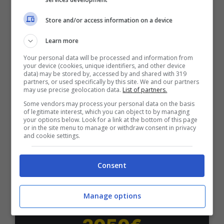
Bonus Benvenuto Sport: fino a 1.000€
Store and/or access information on a device
50% sul deposito fino a 50€
Learn more
1000€
Your personal data will be processed and information from
your device (cookies, unique identifiers, and other device
VERIFICA
data) may be stored by, accessed by and shared with 319
partners, or used specifically by this site. We and our partners
may use precise geolocation data.
List of partners.
Mostra Informazioni
Some vendors may process your personal data on the basis
of legitimate interest, which you can object to by managing
your options below. Look for a link at the bottom of this page
or in the site menu to manage or withdraw consent in privacy
PlanetWin365
and cookie settings.
Consent
BONUS PLANETWIN365: FINO A 2050€
Planetwin365: 2050€ per sport e scommesse
Iscrivendoti a PlanetWin365 ricevi: 100% fino a 2000€
Manage options
in Bonus Scommesse + 100% fino a 50€ in Bonus
Sport