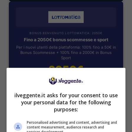
BONUS BENVENUTO LOTTOMATICA: 2050€
Fino a 2050€ bonus scommesse e sport
Per i nuovi utenti della piattaforma: 100% fino a 50€ in
Bonus Scommesse + 100% fino a 2000€ in Bonus
Sport
2050€
VERIFICA
ilveggente.it asks for your consent to use
your personal data for the following
Mostra Informazioni
purposes:
SNAI
Personalised advertising and content, advertising and
content measurement, audience research and
services development