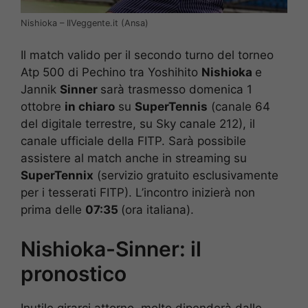
Nishioka – IlVeggente.it (Ansa)
Il match valido per il secondo turno del torneo
Atp 500 di Pechino tra Yoshihito
Nishioka
e
Jannik
Sinner
sarà trasmesso domenica 1
ottobre
in chiaro
su
SuperTennis
(canale 64
del digitale terrestre, su Sky canale 212), il
canale ufficiale della FITP. Sarà possibile
assistere al match anche in streaming su
SuperTennix
(servizio gratuito esclusivamente
per i tesserati FITP). L’incontro inizierà non
prima delle
07:35
(ora italiana).
Nishioka-Sinner: il
pronostico
Inutile girarci attorno, molto dipenderà dalle