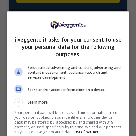
Mostra Informazioni
ilveggente.it asks for your consent to use
your personal data for the following
purposes:
BONUS BENVENUTO LOTTOMATICA: 2050€
Fino a 2050€ bonus scommesse e sport
Personalised advertising and content, advertising and
Per i nuovi utenti della piattaforma: 100% fino a 50€ in
content measurement, audience research and
Bonus Scommesse + 100% fino a 2000€ in Bonus
services development
Sport
2050€
Store and/or access information on a device
Learn more
VERIFICA
Your personal data will be processed and information from
your device (cookies, unique identifiers, and other device
data) may be stored by, accessed by and shared with 319
Mostra Informazioni
partners, or used specifically by this site. We and our partners
may use precise geolocation data.
List of partners.