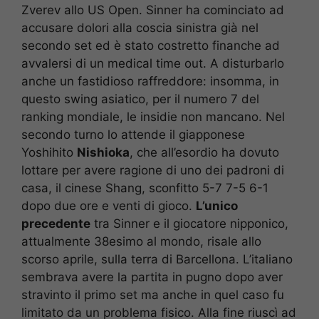
Zverev allo US Open. Sinner ha cominciato ad
accusare dolori alla coscia sinistra già nel
secondo set ed è stato costretto finanche ad
avvalersi di un medical time out. A disturbarlo
anche un fastidioso raffreddore: insomma, in
questo swing asiatico, per il numero 7 del
ranking mondiale, le insidie non mancano. Nel
secondo turno lo attende il giapponese
Yoshihito
Nishioka
, che all’esordio ha dovuto
lottare per avere ragione di uno dei padroni di
casa, il cinese Shang, sconfitto 5-7 7-5 6-1
dopo due ore e venti di gioco.
L’unico
precedente
tra Sinner e il giocatore nipponico,
attualmente 38esimo al mondo, risale allo
scorso aprile, sulla terra di Barcellona. L’italiano
sembrava avere la partita in pugno dopo aver
stravinto il primo set ma anche in quel caso fu
limitato da un problema fisico. Alla fine riuscì ad